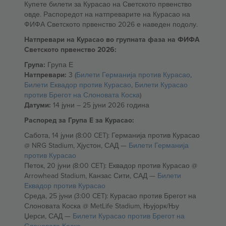
Купете билети за Курасао на Светското првенство
овде. Распоредот на натпреварите на Курасао на
ФИФА Светското првенство 2026 е наведен подолу.
Натпревари на Курасао во групната фаза на ФИФА
Светското првенство 2026:
Група:
Група Е
Натпревари:
3 (
Билети Германија против Курасао
,
Билети Еквадор против Курасао
,
Билети Курасао
против Брегот на Слоновата Коска
)
Датуми:
14 јуни – 25 јуни 2026 година
Распоред за Група Е за Курасао:
Сабота, 14 јуни (8:00 CET): Германија против Курасао
@ NRG Stadium, Хјустон, САД —
Билети Германија
против Курасао
Петок, 20 јуни (8:00 CET): Еквадор против Курасао @
Arrowhead Stadium, Канзас Сити, САД —
Билети
Еквадор против Курасао
Среда, 25 јуни (3:00 CET): Курасао против Брегот на
Слоновата Коска @ MetLife Stadium, Њујорк/Њу
Џерси, САД —
Билети Курасао против Брегот на