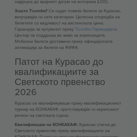
најдоцна до крајниот датум на испорака (LDD).
Зошто Ticombo?
Се нудат повеќе билети за Курасао,
вклучувајќи ги сите категории. Целосна споредба на
билетите со видливост на вистинската цена.
Гаранција за купувачот преку
Ticombo Гаранцијата
.
Центар за поддршка во живо за корисниците.
Мобилни билети доставени преку официјалната
апликација за билети на ФИФА.
Патот на Курасао до
квалификациите за
Светското првенство
2026
Курасао се квалификуваше преку квалификацискиот
турнир на КОНКАКАФ, претставувајќи го карипскиот
регион на светската сцена.
Квалификации на КОНКАКАФ:
Курасао стигна до
Светското првенство преку квалификациите на
КОНКАКАФ. Патот на оваа конфедерација вклучува