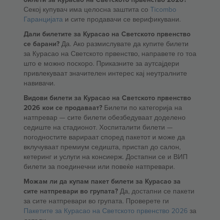
Секој купувач има целосна заштита со
Ticombo
Гаранцијата
и сите продавачи се верификувани.
Дали билетите за Курасао на Светското првенство
се барани?
Да. Ако размислувате да купите билети
за Курасао на Светското првенство, направете го тоа
што е можно поскоро. Приказните за аутсајдери
привлекуваат значителен интерес кај неутралните
навивачи.
Видови билети за Курасао на Светското првенство
2026 кои се продаваат?
Билети по категорија на
натпревар — сите билети обезбедуваат доделено
седиште на стадионот. Хоспиталити билети —
погодностите варираат според пакетот и може да
вклучуваат премиум седишта, пристап до салон,
кетеринг и услуги на консиерж. Достапни се и ВИП
билети за поединечни или повеќе натпревари.
Можам ли да купам пакет билети за Курасао за
сите натпревари во групата?
Да, достапни се пакети
за сите натпревари во групата. Проверете ги
Пакетите за Курасао на Светското првенство 2026
за