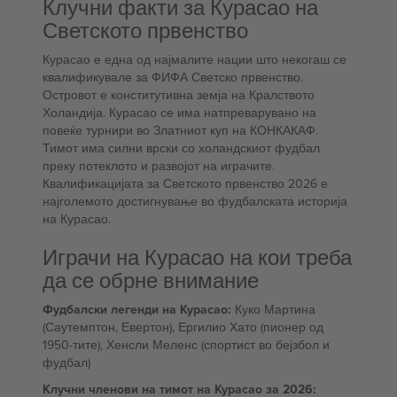
Клучни факти за Курасао на
Светското првенство
Курасао е една од најмалите нации што некогаш се
квалификувале за ФИФА Светско првенство.
Островот е конститутивна земја на Кралството
Холандија. Курасао се има натпреварувано на
повеќе турнири во Златниот куп на КОНКАКАФ.
Тимот има силни врски со холандскиот фудбал
преку потеклото и развојот на играчите.
Квалификацијата за Светското првенство 2026 е
најголемото достигнување во фудбалската историја
на Курасао.
Играчи на Курасао на кои треба
да се обрне внимание
Фудбалски легенди на Курасао:
Куко Мартина
(Саутемптон, Евертон), Ергилио Хато (пионер од
1950-тите), Хенсли Меленс (спортист во бејзбол и
фудбал)
Клучни членови на тимот на Курасао за 2026: