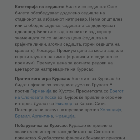
Категорија на седишта:
Билети со седишта: Сите
билети обезбедуваат доделено седиште на
стадионот за избраниот натпревар. Нема општ влез
или слободно седење; седиштата се доделуваат
однапред. Билетите зад головите и зад корнер
знаменцата се со најниска цена (седишта на
крајните линии, аголни седишта, горни седишта на
краевите). Локација: Премиум цена за места зад или
спроти клупата на тимот (страничните седишта се
премиум). Премиум цена за долните редови на
центарот за натпреварите на Курасао.
Против кого игра Курасао:
Билетите за Курасао ќе
бидат најскапи за воведниот дуел во Групата Е
против
Германија
во Хјустон. Пресметката со
Брегот
на Слоновата Коска
во Њујорк ќе привлече огромен
интерес. Дуелот со
Еквадор
во Канзас Сити.
Потенцијални нокаут натпревари против
Холандија
,
Бразил
,
Аргентина
,
Франција
.
Побарувачка за Курасао:
Курасао ќе привлече
значителен интерес како дебитант на Светското
првенство. Фудбалските фанови обожаваат приказни