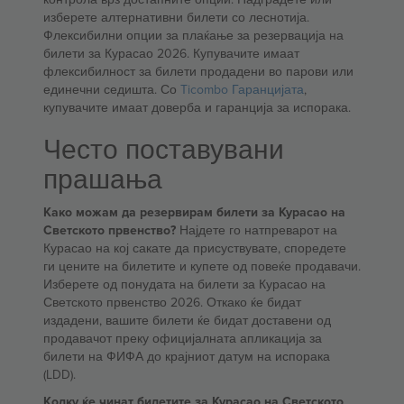
изберете алтернативни билети со леснотија.
Флексибилни опции за плаќање за резервација на
билети за Курасао 2026. Купувачите имаат
флексибилност за билети продадени во парови или
единечни седишта. Со
Ticombo Гаранцијата
,
купувачите имаат доверба и гаранција за испорака.
Често поставувани
прашања
Како можам да резервирам билети за Курасао на
Светското првенство?
Најдете го натпреварот на
Курасао на кој сакате да присуствувате, споредете
ги цените на билетите и купете од повеќе продавачи.
Изберете од понудата на билети за Курасао на
Светското првенство 2026. Откако ќе бидат
издадени, вашите билети ќе бидат доставени од
продавачот преку официјалната апликација за
билети на ФИФА до крајниот датум на испорака
(LDD).
Колку ќе чинат билетите за Курасао на Светското