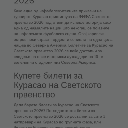
2026
Како една од најзабележителните приказни на
турнирот, Курасао пристигнува на ФИФА Светското
првенство 2026 подготвен да испише историја како
една од најмалите нации што некогаш се појавиле
на најголемата фудбалска сцена. Овој карипски
остров носи страст, гордост и соништа на една цела
нација во Северна Америка. Билетите за Курасао на
Светското првенство 2026 се веќе достапни за
следење на овие историски аутсајдери на 16-те
велелепни стадиони низ Северна Америка.
Купете билети за
Курасао на Светското
првенство
Дали барате билети за Курасао на Светското
првенство 2026? Погледнете кои билети за
Светското првенство 2026 се достапни за сите 3
натпревари на Курасао во групната фаза, или
билети за Курасао за шеснаесетфинале,