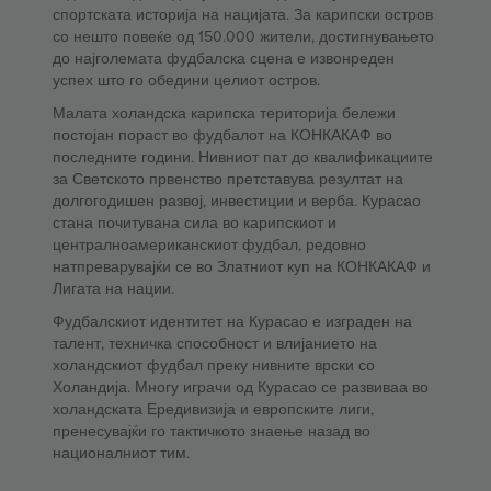
спортската историја на нацијата. За карипски остров
со нешто повеќе од 150.000 жители, достигнувањето
до најголемата фудбалска сцена е извонреден
успех што го обедини целиот остров.
Малата холандска карипска територија бележи
постојан пораст во фудбалот на КОНКАКАФ во
последните години. Нивниот пат до квалификациите
за Светското првенство претставува резултат на
долгогодишен развој, инвестиции и верба. Курасао
стана почитувана сила во карипскиот и
централноамериканскиот фудбал, редовно
натпреварувајќи се во Златниот куп на КОНКАКАФ и
Лигата на нации.
Фудбалскиот идентитет на Курасао е изграден на
талент, техничка способност и влијанието на
холандскиот фудбал преку нивните врски со
Холандија. Многу играчи од Курасао се развиваа во
холандската Ередивизија и европските лиги,
пренесувајќи го тактичкото знаење назад во
националниот тим.