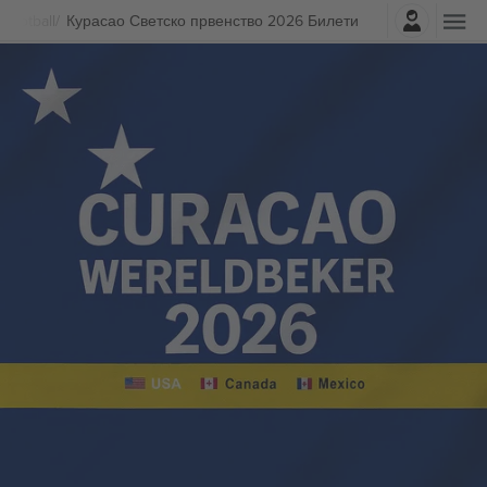
Најави се
Football
Курасао Светско првенство 2026 Билети