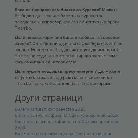
детали.
Како да препродадам билети за Курасао?
Можете
безбедно да огласите билети за Курасао за
поединечен натпревар или за целиот турнир преку
Ticombo.
Дали повеќе нарачани билети ќе бидат за седење
заедно?
Сите билети од ист оглас ќе бидат сместени
заедно. Напомена: Продавачот може да има повеќе
огласи, но седиштата се гарантирано заедно само
кога се купени од истиот оглас.
Дали нудите поддршка преку интернет?
Да, можете
да ја контактирате поддршката за корисници на
Ticombo преку чет или телефон во секое време.
Други страници
Билети за Светско првенство 2026
Билети за групна фаза на Светско првенство 2026
Билети за шеснаесетфинале на Светско првенство
2026
Билети за осминафинале на Светско првенство