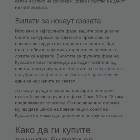
салон и услуги на консиерж. Врвно искуство на денот
на натпреварот.
Билети за нокаут фазата
Исто како и кај групната фаза, вашите официјални
билети за Курасао на Светското првенство ќе
наведат во кој дел од стадионот се наоѓате. Зад
голот е обично најевтино, страните се поскапи, а
ложите се најскапи. Билетите за групната фаза на
Курасао имаат тенденција да бидат поевтини од
оние за нокаут руундите. Билетите за
четвртфинале
,
полуфинале
и
финале на Светското првенство
се
едни од најскапите во светот.
За нокаут рундите мора да проверите повторно
откако ќе заврши групната фаза. Само 32 од 48 тима
продолжуваат понатаму. Со проширениот формат
кој им дава шанса на повеќе нации, сонот на
Курасао би можел да продолжи и по групната фаза.
Како да ги купите