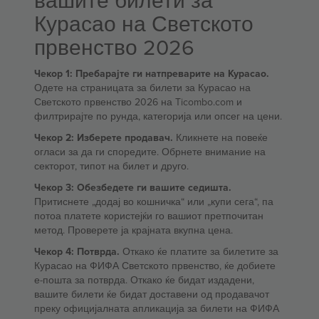
вашите билети за
Курасао на Светското
првенство 2026
Чекор 1: Пребарајте ги натпреварите на Курасао.
Одете на страницата за билети за Курасао на
Светското првенство 2026 на Ticombo.com и
филтрирајте по рунда, категорија или опсег на цени.
Чекор 2: Изберете продавач.
Кликнете на повеќе
огласи за да ги споредите. Обрнете внимание на
секторот, типот на билет и друго.
Чекор 3: Обезбедете ги вашите седишта.
Притиснете „додај во кошничка“ или „купи сега“, па
потоа платете користејќи го вашиот претпочитан
метод. Проверете ја крајната вкупна цена.
Чекор 4: Потврда.
Откако ќе платите за билетите за
Курасао на ФИФА Светското првенство, ќе добиете
е-пошта за потврда. Откако ќе бидат издадени,
вашите билети ќе бидат доставени од продавачот
преку официјалната апликација за билети на ФИФА