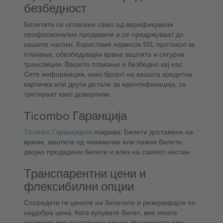
безбедност
Билетите се огласени само од верификувани
професионални продавачи и се придржуваат до
нашите насоки. Користиме највисок SSL протокол за
плаќање, обезбедувајќи врвна заштита и сигурни
трансакции. Вашето плаќање е безбедно кај нас.
Сите информации, како бројот на вашата кредитна
картичка или други детали за идентификација, се
третираат како доверливи.
Ticombo Гаранција
Ticombo Гаранцијата
покрива: Билети доставени на
време, заштита од неважечки или лажни билети,
двојно продадени билети и влез на самиот настан.
Транспарентни цени и
флексибилни опции
Споредете ги цените на билетите и резервирајте по
најдобра цена. Кога купувате билет, вие имате
контрола врз достапните опции. Надградете или