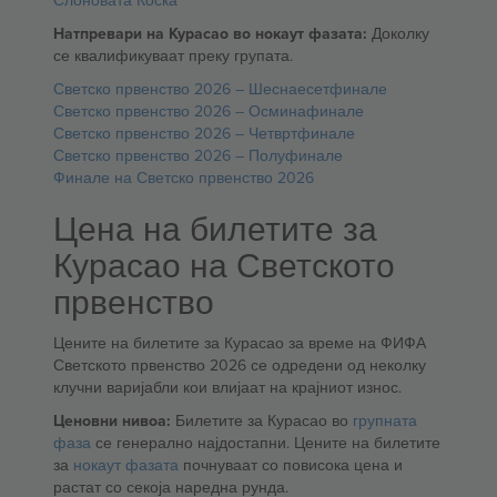
Слоновата Коска
Натпревари на Курасао во нокаут фазата:
Доколку
се квалификуваат преку групата.
Светско првенство 2026 – Шеснаесетфинале
Светско првенство 2026 – Осминафинале
Светско првенство 2026 – Четвртфинале
Светско првенство 2026 – Полуфинале
Финале на Светско првенство 2026
Цена на билетите за
Курасао на Светското
првенство
Цените на билетите за Курасао за време на ФИФА
Светското првенство 2026 се одредени од неколку
клучни варијабли кои влијаат на крајниот износ.
Ценовни нивоа:
Билетите за Курасао во
групната
фаза
се генерално најдостапни. Цените на билетите
за
нокаут фазата
почнуваат со повисока цена и
растат со секоја наредна рунда.