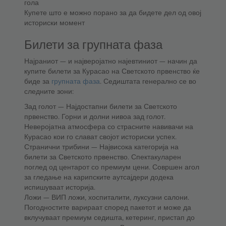
гола
Купете што е можно порано за да бидете дел од овој
историски момент
Билети за групната фаза
Најраниот — и најверојатно најевтиниот — начин да
купите билети за Курасао на Светското првенство ќе
биде за
групната фаза
. Седиштата генерално се во
следните зони:
Зад голот — Најдостапни билети за Светското
првенство. Горни и долни нивоа зад голот.
Неверојатна атмосфера со страсните навивачи на
Курасао кои го слават својот историски успех.
Странични трибини — Највисока категорија на
билети за Светското првенство. Спектакуларен
поглед од центарот со премиум цени. Совршен агол
за гледање на карипските аутсајдери додека
испишуваат историја.
Ложи — ВИП ложи, хоспиталити, луксузни салони.
Погодностите варираат според пакетот и може да
вклучуваат премиум седишта, кетеринг, пристап до