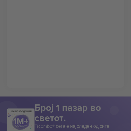
Број 1 пазар во
ВИ БЛАГОДАРАМ!
светот.
Ticombo® сега е најследен од сите