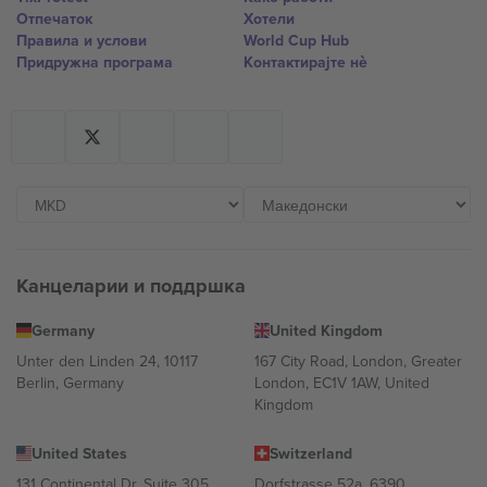
Отпечаток
Хотели
Правила и услови
World Cup Hub
Придружна програма
Контактирајте нѐ
Канцеларии и поддршка
Germany
United Kingdom
Unter den Linden 24, 10117
167 City Road, London, Greater
Berlin, Germany
London, EC1V 1AW, United
Kingdom
United States
Switzerland
131 Continental Dr, Suite 305,
Dorfstrasse 52a, 6390