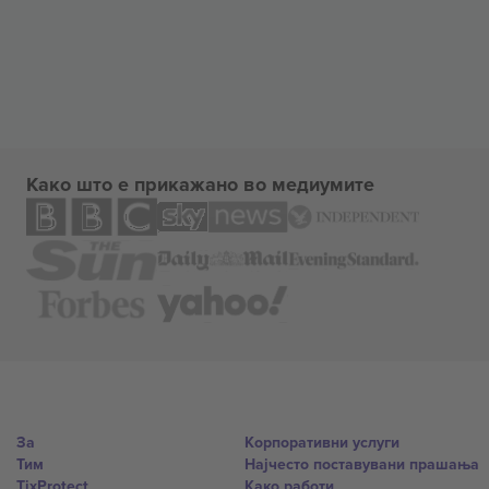
Како што е прикажано во медиумите
За
Корпоративни услуги
Тим
Најчесто поставувани прашања
TixProtect
Како работи