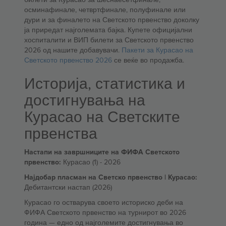
осминафинале, четвртфинале, полуфинале или
дури и за финалето на Светското првенство доколку
ја приредат најголемата бајка. Купете официјални
хоспиталити и ВИП билети за Светското првенство
2026 од нашите добавувачи.
Пакети за Курасао на
Светското првенство 2026
се веќе во продажба.
Историја, статистика и
достигнувања на
Курасао на Светските
првенства
Настапи на завршниците на ФИФА Светското
првенство:
Курасао (1) - 2026
Најдобар пласман на Светско првенство | Курасао:
Дебитантски настап (2026)
Курасао го остварува своето историско деби на
ФИФА Светското првенство на турнирот во 2026
година — едно од најголемите достигнувања во