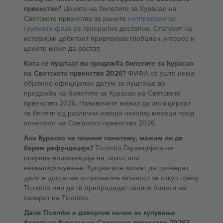
првенство?
Цените на билетите за Курасао на
Светското првенство за раните
натпревари во
групната фаза
се генерално достапни. Статусот на
историски дебитант привлекува глобален интерес и
цените може да растат.
Кога се пуштаат во продажба билетите за Курасао
на Светското првенство 2026?
ФИФА сè уште нема
објавено официјален датум за пуштање во
продажба на билетите за Курасао на Светското
првенство 2026. Навивачите можат да аплицираат
за билети од различни извори неколку месеци пред
почетокот на Светското првенство 2026.
Ако Курасао не помине понатаму, можам ли да
барам рефундација?
Ticombo Гаранцијата не
покрива елиминација на тимот или
неквалификување. Купувачите можат да проверат
дали е достапна опционална можност за откуп преку
Ticombo или да ги препродадат своите билети на
пазарот на Ticombo.
Дали Ticombo е доверлив начин за купување
билети за Курасао на Светското првенство 2026?