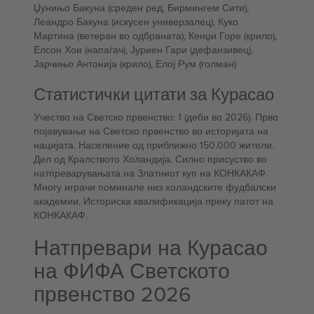
Џунињо Бакуна (среден ред, Бирмингем Сити),
Леандро Бакуна (искусен универзалец), Куко
Мартина (ветеран во одбраната), Кенџи Горе (крило),
Елсон Хои (напаѓач), Јуриен Гари (дефанзивец),
Јарчињо Антонија (крило), Елој Рум (голман)
Статистички цитати за Курасао
Учество на Светско првенство: 1 (деби во 2026). Прво
појавување на Светско првенство во историјата на
нацијата. Население од приближно 150.000 жители.
Дел од Кралството Холандија. Силно присуство во
натпреварувањата на Златниот куп на КОНКАКАФ.
Многу играчи поминале низ холандските фудбалски
академии. Историска квалификација преку патот на
КОНКАКАФ.
Натпревари на Курасао
на ФИФА Светското
првенство 2026