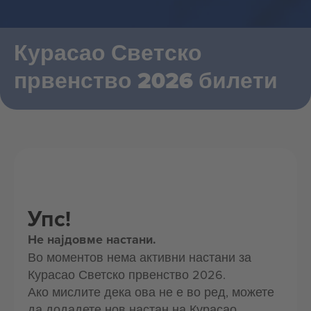
Курасао Светско
првенство 2026 билети
Упс!
Не најдовме настани.
Во моментов нема активни настани за
Курасао Светско првенство 2026.
Ако мислите дека ова не е во ред, можете
да додадете нов настан на Курасао