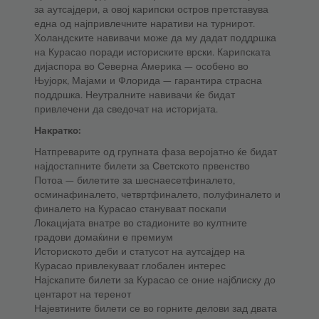
за аутсајдери, а овој карипски остров претставува
една од најпривлечните наративи на турнирот.
Холандските навивачи може да му дадат поддршка
на Курасао поради историските врски. Карипската
дијаспора во Северна Америка — особено во
Њујорк, Мајами и Флорида — гарантира страсна
поддршка. Неутралните навивачи ќе бидат
привлечени да сведочат на историјата.
Накратко:
Натпреварите од групната фаза веројатно ќе бидат
најдостапните билети за Светското првенство
Потоа — билетите за шеснаесетфиналето,
осминафиналето, четвртфиналето, полуфиналето и
финалето на Курасао стануваат поскапи
Локацијата внатре во стадионите во култните
градови домаќини е премиум
Историското деби и статусот на аутсајдер на
Курасао привлекуваат глобален интерес
Најскапите билети за Курасао се оние најблиску до
центарот на теренот
Најевтините билети се во горните делови зад двата