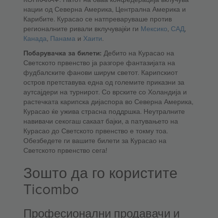
нации од Северна Америка, Централна Америка и
Карибите. Курасао се натпреваруваше против
регионалните ривали вклучувајќи ги
Мексико
,
САД
,
Канада
,
Панама
и
Хаити
.
Побарувачка за билети:
Дебито на Курасао на
Светското првенство ја разгоре фантазијата на
фудбалските фанови ширум светот. Карипскиот
остров претставува една од големите приказни за
аутсајдери на турнирот. Со врските со Холандија и
растечката карипска дијаспора во Северна Америка,
Курасао ќе ужива страсна поддршка. Неутралните
навивачи секогаш сакаат бајки, а патувањето на
Курасао до Светското првенство е токму тоа.
Обезбедете ги вашите билети за Курасао на
Светското првенство сега!
Зошто да го користите
Ticombo
Професионални продавачи и