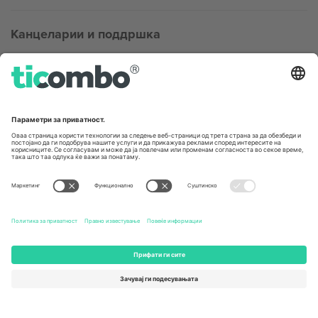
Канцеларии и поддршка
Germany
United Kingdom
Unter den Linden 24, 10117
167 City Road, London, Greater
Berlin, Germany
London, EC1V 1AW, United
Kingdom
United States
Switzerland
131 Continental Dr, Suite 305,
Dorfstrasse 52a, 6390
Newark, Delaware 19713, United
Engelberg, Switzerland
States
Bulgaria
United Arab Emirates
Regus Sofia City West, bul
UAE Dubai Silicon Oasis, DDP
Totleben 53-55, 1606 Sofia,
Building A1, Office 302, Dubai,
Bulgaria
United Arab Emirates
Mexico