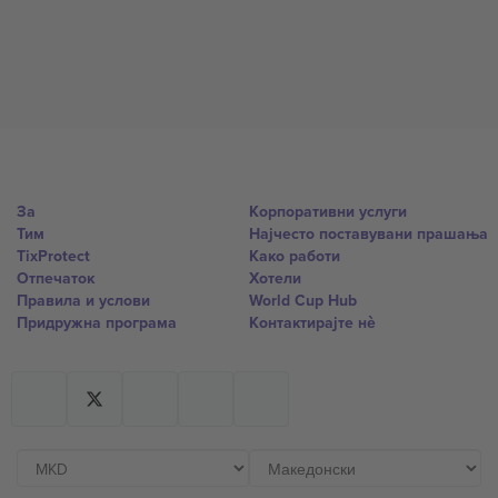
За
Корпоративни услуги
Тим
Најчесто поставувани прашања
TixProtect
Како работи
Отпечаток
Хотели
Правила и услови
World Cup Hub
Придружна програма
Контактирајте нѐ