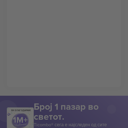
Број 1 пазар во
ВИ БЛАГОДАРАМ!
светот.
Ticombo® сега е најследен од сите