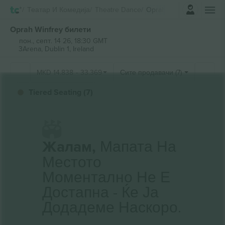
Најави се
Театар И Комедија
Theatre Dance
Oprah Winfrey
Oprah Winfrey билети
пон., септ. 14 26, 18:30 GMT
3Arena,
Dublin 1, Ireland
MKD
14.838
-
33.369
Сите продавачи (7)
Tiered Seating (7)
Жалам,
Мапата На
Местото
Моментално Не Е
Достапна - Ќе Ја
Додадеме Наскоро.