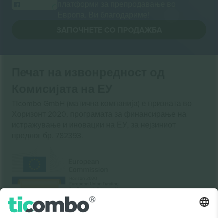
платформи за препродавање во
Европа. Ви благодариме!
ЗАПОЧНЕТЕ СО ПРОДАЖБА
Печат на извонредност од
Комисијата на ЕУ
Ticombo GmbH (матична компанија) е призната во
Хоризонт 2020, програмата за финансирање на
истражување и иновации на ЕУ, за нејзиниот
предлог бр. 782393.