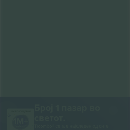
Број 1 пазар во
ВИ БЛАГОДАРАМ!
светот.
Ticombo® сега е најследен од сите