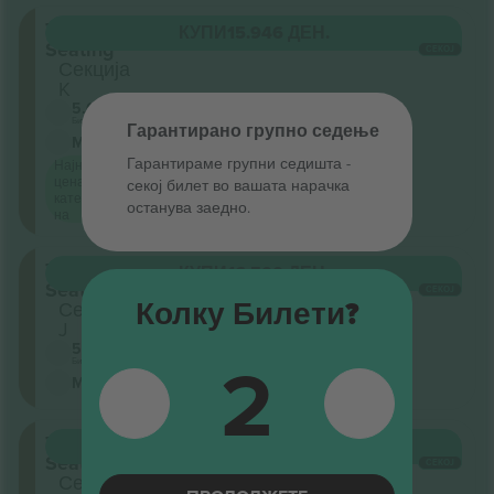
Tiered
КУПИ
15.946 ДЕН.
Seating
СЕКОЈ
Секција
K
5.0 (2)
Бизнис продавач
Гарантирано групно седење
М-билет
Гарантираме групни седишта ‑
Најниска
цена по
секој билет во вашата нарачка
категорија
останува заедно.
на
Tiered
КУПИ
16.500 ДЕН.
Seating
СЕКОЈ
Секција
Колку Билети?
J
5.0 (2)
2
Бизнис продавач
М-билет
Tiered
КУПИ
32.138 ДЕН.
Seating
СЕКОЈ
Секција