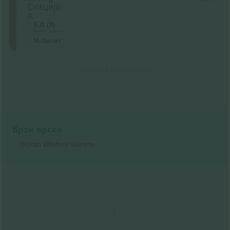
Секција
A
5.0 (2)
Бизнис продавач
М-билет
Крај на резултати
Брзи врски
Oprah Winfrey
Билети