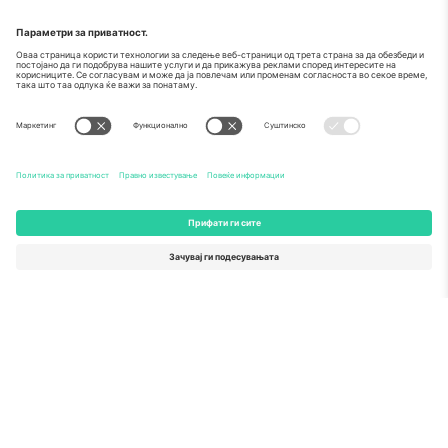
Како што е прикажано во медиумите
За
Корпоративни услуги
Тим
Најчесто поставувани прашања