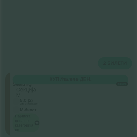
2
БИЛЕТИ
Tiered
КУПИ
15.946 ДЕН.
Seating
СЕКОЈ
Секција
M
5.0 (2)
Бизнис продавач
М-билет
Најниска
цена по
категорија
на