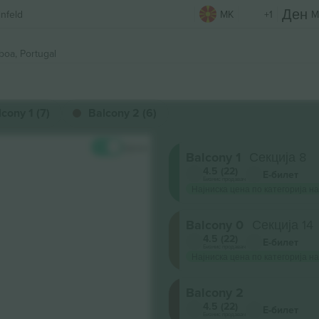
infeld
MK
+1
M
boa, Portugal
cony 1 (7)
Balcony 2 (6)
Цени
Balcony 1
Секција 8
4.5 (22)
Е-билет
Бизнис продавач
Најниска цена по категорија на
Balcony 0
Секција 14
4.5 (22)
Е-билет
Бизнис продавач
Најниска цена по категорија на
Balcony 2
4.5 (22)
Е-билет
Бизнис продавач