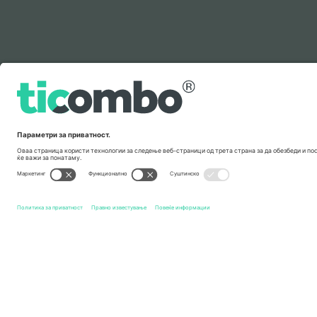
Легенда
Брзи врски
Jerry Seinfeld
Билети