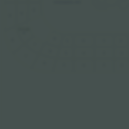
STANDING PIT
9
9
9
18.574 ден.
8
6
8
4
3
2
5
7
6
5
4
3
2
7
6
5
3
2
4