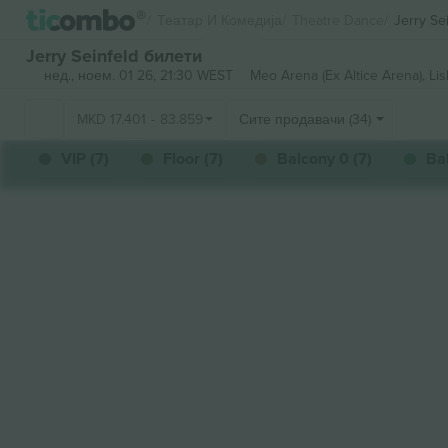
Театар И Комедија
Theatre Dance
Jerry Se
Jerry Seinfeld билети
нед., ноем. 01 26, 21:30 WEST
Meo Arena (Ex Altice Arena),
Lis
MKD
17.401
-
83.859
Сите продавачи (34)
VIP (7)
Floor (7)
Balcony 0 (7)
Bal