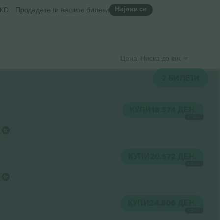
Најави се
KD
Продадете ги вашите билети
Цена: Ниска до висока
2
БИЛЕТИ
КУПИ
18.574 ДЕН.
СЕКОЈ
КУПИ
20.672 ДЕН.
СЕКОЈ
КУПИ
24.806 ДЕН.
СЕКОЈ