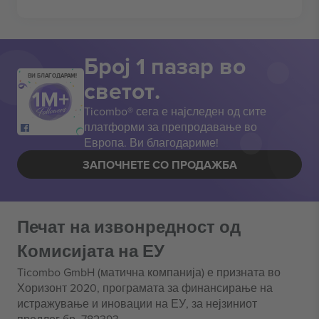
Број 1 пазар во
ВИ БЛАГОДАРАМ!
светот.
Ticombo® сега е најследен од сите
платформи за препродавање во
Европа. Ви благодариме!
ЗАПОЧНЕТЕ СО ПРОДАЖБА
Печат на извонредност од
Комисијата на ЕУ
Ticombo GmbH (матична компанија) е призната во
Хоризонт 2020, програмата за финансирање на
истражување и иновации на ЕУ, за нејзиниот