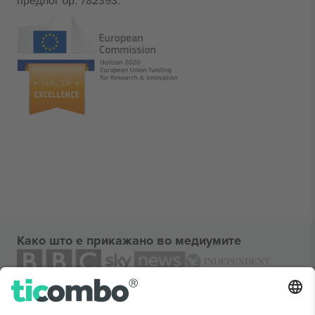
предлог бр. 782393.
Како што е прикажано во медиумите