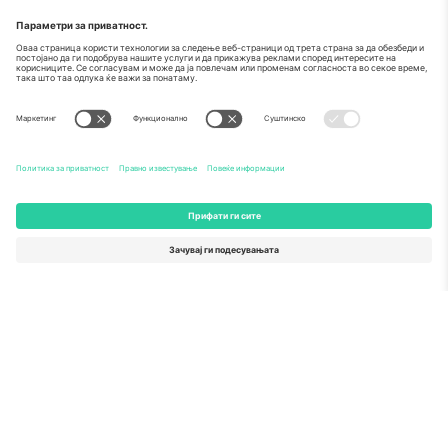
За
Корпоративни услуги
Тим
Најчесто поставувани прашања
TixProtect
Како работи
Отпечаток
Хотели
Правила и услови
World Cup Hub
Придружна програма
Контактирајте нѐ
Канцеларии и поддршка