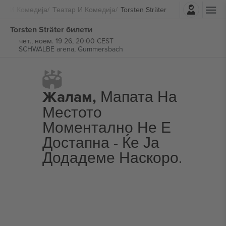
Најави се
ар И Комедија
Театар И Комедија
Torsten Sträter
Torsten Sträter билети
чет., ноем. 19 26, 20:00 CEST
SCHWALBE arena,
Gummersbach
Жалам,
Мапата На
Местото
Моментално Не Е
Достапна - Ќе Ја
Додадеме Наскоро.