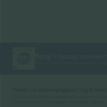
ВИ БЛАГОДАРАМ!
Број 1 пазар во свет
Ticombo® сега е најследен од сите пла
Печат на извонредност од Комис
Ticombo GmbH (матична компанија) е призната во Х
и иновации на ЕУ, за нејзиниот предлог бр. 782393.