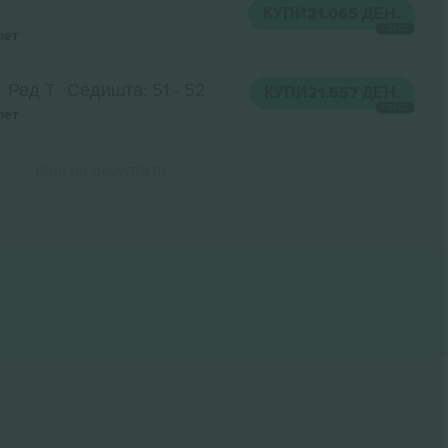
КУПИ
21.065 ДЕН.
СЕКОЈ
лет
Ред T
Седишта: 51 - 52
КУПИ
21.557 ДЕН.
СЕКОЈ
лет
Крај на резултати