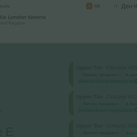
kodie
MK
+1
M
die London билети
ited Kingdom
Upper Tier
Секција 40
Бизнис продавач
Е-бил
Најниска цена по категорија на
Upper Tier
Секција 40
а
Бизнис продавач
Е-бил
Најниска цена по категорија на
Upper Tier
Секција 40
е Е
Бизнис продавач
Е-бил