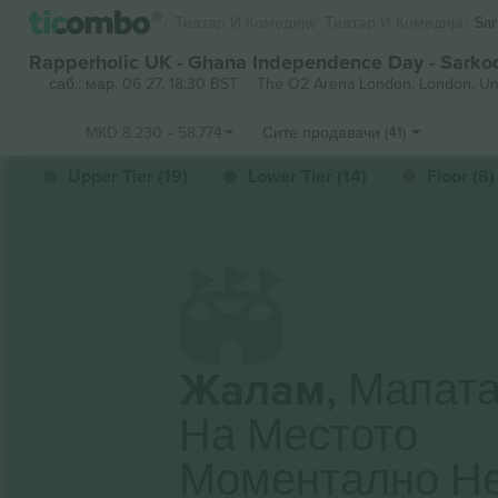
Театар И Комедија
Театар И Комедија
Sar
Rapperholic UK - Ghana Independence Day - Sarko
саб., мар. 06 27, 18:30 BST
The O2 Arena London,
London, Un
MKD
8.230
-
58.774
Сите продавачи (41)
Upper Tier (19)
Lower Tier (14)
Floor (8)
Жалам,
Мапат
На Местото
Моментално Н