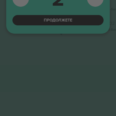
Lower Tier
Бизнис продавач
М-би
ПРОДОЛЖЕТЕ
Lower Tier
Секција 102
Бизнис продавач
М-би