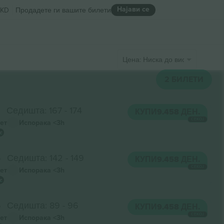
Најави се
KD
Продадете ги вашите билети
Цена: Ниска до висока
2
БИЛЕТИ
3
Седишта: 167 - 174
КУПИ
9.458 ДЕН.
СЕКОЈ
ет
Испорака
<3h
5
Седишта: 142 - 149
КУПИ
9.458 ДЕН.
СЕКОЈ
ет
Испорака
<3h
6
Седишта: 89 - 96
КУПИ
9.458 ДЕН.
СЕКОЈ
ет
Испорака
<3h