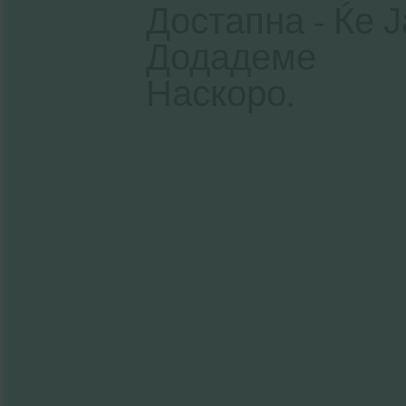
Достапна - Ќе Ј
Додадеме
Наскоро.