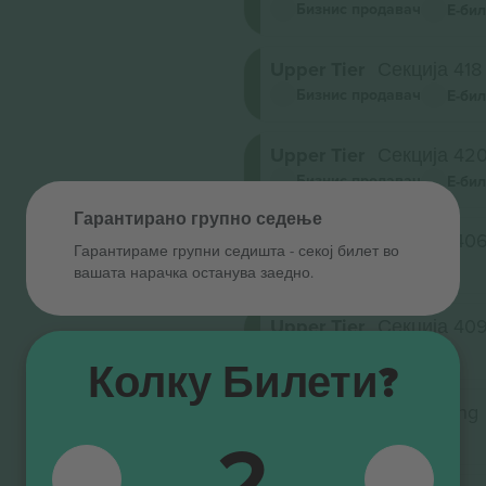
Бизнис продавач
Е-бил
Upper Tier
Секција 418
Бизнис продавач
Е-бил
Upper Tier
Секција 42
Бизнис продавач
Е-бил
Гарантирано групно седење
Upper Tier
Секција 40
Гарантираме групни седишта ‑ секој билет во
5.0 (2)
М-билет
вашата нарачка останува заедно.
Бизнис продавач
Upper Tier
Секција 40
5.0 (2)
М-билет
Бизнис продавач
Колку Билети?
Floor
Секција Standing
2
5.0 (2)
М-билет
Бизнис продавач