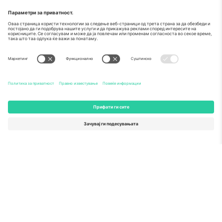
За
Корпоративни услуги
Тим
Најчесто поставувани прашања
TixProtect
Како работи
Отпечаток
Хотели
Правила и услови
World Cup Hub
Придружна програма
Контактирајте нѐ
Канцеларии и поддршка