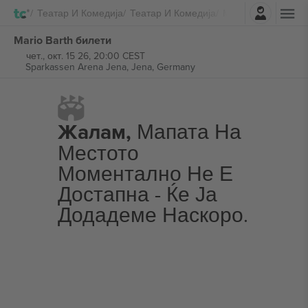
Најави се
Театар И Комедија
Театар И Комедија
Mario Barth
Mario Barth билети
чет., окт. 15 26, 20:00 CEST
Sparkassen Arena Jena,
Jena, Germany
Жалам,
Мапата На
Местото
Моментално Не Е
Достапна - Ќе Ја
Додадеме Наскоро.