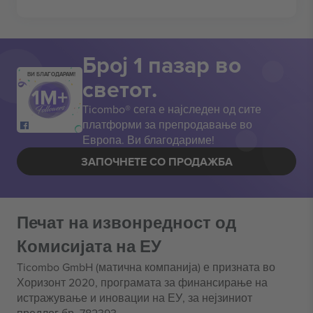
Број 1 пазар во
ВИ БЛАГОДАРАМ!
светот.
Ticombo® сега е најследен од сите
платформи за препродавање во
Европа. Ви благодариме!
ЗАПОЧНЕТЕ СО ПРОДАЖБА
Печат на извонредност од
Комисијата на ЕУ
Ticombo GmbH (матична компанија) е призната во
Хоризонт 2020, програмата за финансирање на
истражување и иновации на ЕУ, за нејзиниот