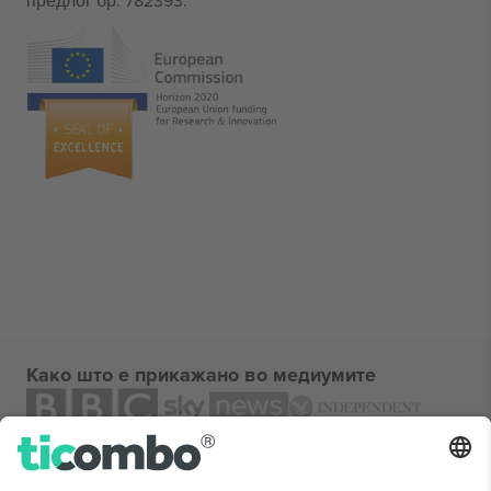
предлог бр. 782393.
Како што е прикажано во медиумите