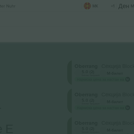
ter Nuhr
MK
+1
M
Oberrang
Секција Bloc
5.0 (2)
М-билет
Бизнис продавач
Најниска цена за настан на
Oberrang
Секција Block
а
5.0 (2)
М-билет
Бизнис продавач
Најниска цена за настан на
Oberrang
Секција Block
е Е
5.0 (2)
М-билет
Бизнис продавач