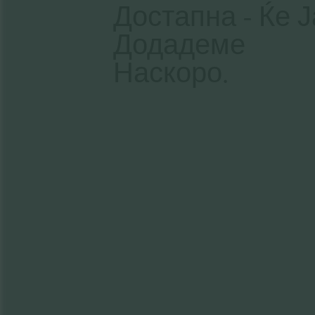
Достапна - Ќе Ј
Додадеме
Наскоро.