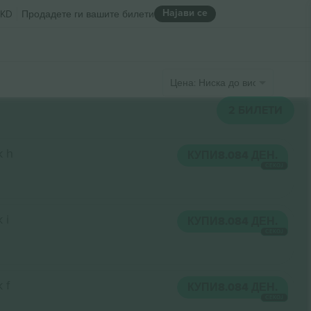
Најави се
KD
Продадете ги вашите билети
Цена: Ниска до висока
2
БИЛЕТИ
k h
КУПИ
8.084 ДЕН.
СЕКОЈ
 i
КУПИ
8.084 ДЕН.
СЕКОЈ
 f
КУПИ
8.084 ДЕН.
СЕКОЈ