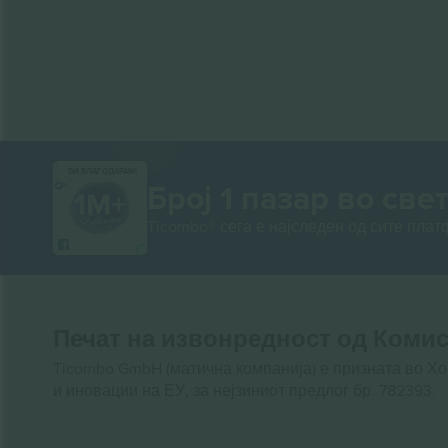
ВИ БЛАГОДАРАМ!
Број 1 пазар во свет
Ticombo® сега е најследен од сите пла
Печат на извонредност од Комис
Ticombo GmbH (матична компанија) е призната во Х
и иновации на ЕУ, за нејзиниот предлог бр. 782393.