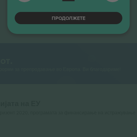
ПРОДОЛЖЕТЕ
от.
тформи за препродавање во Европа. Ви благодариме!
ијата на ЕУ
оризонт 2020, програмата за финансирање на истражување