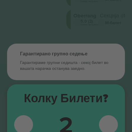
Бизнис продавач
Oberrang
Секција d1
5.0 (2)
М-билет
Бизнис продавач
Гарантирано групно седење
Гарантираме групни седишта ‑ секој билет во
вашата нарачка останува заедно.
Колку Билети?
2