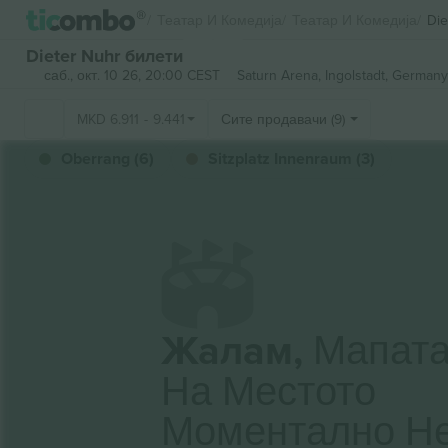
Театар И Комедија
Театар И Комедија
Die
Dieter Nuhr билети
саб., окт. 10 26, 20:00 CEST
Saturn Arena,
Ingolstadt, Germany
MKD
6.911
-
9.441
Сите продавачи (9)
Oberrang (6)
Sitzplatz Innenraum (3)
Жалам,
Мапат
На Местото
Моментално Н