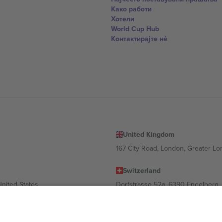
Како работи
Хотели
World Cup Hub
Контактирајте нѐ
United Kingdom
167 City Road, London, Greater L
Switzerland
United States
Dorfstrasse 52a, 6390 Engelberg, 
United Arab Emirates
ulgaria
UAE Dubai Silicon Oasis, DDP Buil