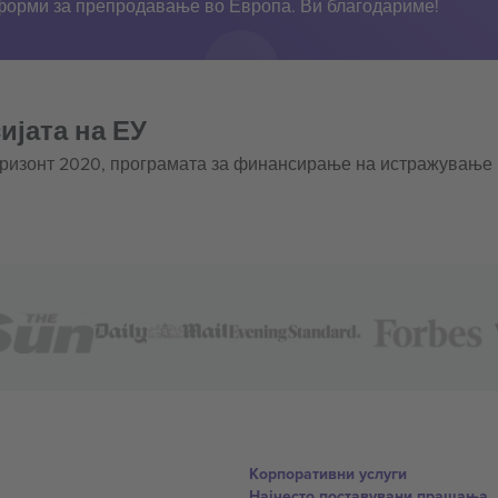
тформи за препродавање во Европа. Ви благодариме!
ијата на ЕУ
оризонт 2020, програмата за финансирање на истражување
Корпоративни услуги
Најчесто поставувани прашања