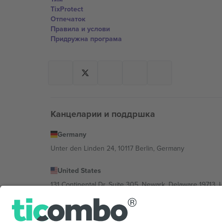
TixProtect
Отпечаток
Правила и услови
Придружна програма
Канцеларии и поддршка
Germany
Unter den Linden 24, 10117 Berlin, Germany
United States
131 Continental Dr, Suite 305, Newark, Delaware 19713, 
Bulgaria
Regus Sofia City West, bul Totleben 53-55, 1606 Sofia, B