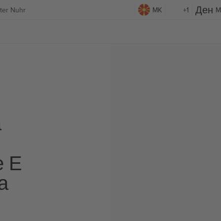
ter Nuhr
MK
+1
M
а
е Е
а