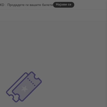
Најави се
KD
Продадете ги вашите билети