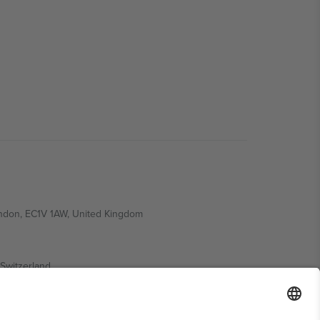
ondon, EC1V 1AW, United Kingdom
Switzerland
ding A1, Office 302, Dubai, United Arab Emirates