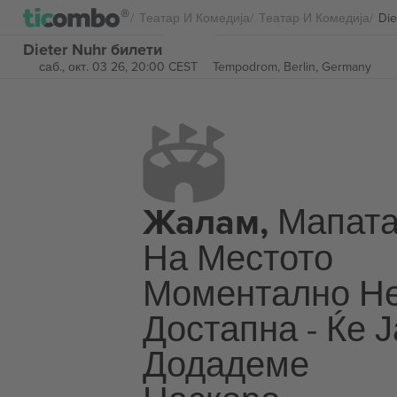
Театар И Комедија
Театар И Комедија
Die
Dieter Nuhr билети
саб., окт. 03 26, 20:00 CEST
Tempodrom,
Berlin, Germany
Жалам,
Мапат
На Местото
Моментално Н
Достапна - Ќе Ј
Додадеме