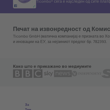
Ticombo® сега е најследен од сите пла
Печат на извонредност од Комис
Ticombo GmbH (матична компанија) е призната во Х
и иновации на ЕУ, за нејзиниот предлог бр. 782393.
Како што е прикажано во медиумите
За
Тим