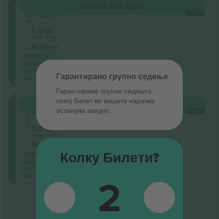
Oberrang
КУПИ
9.935 ДЕН.
Секција
СЕКОЈ
15
5.0 (2)
Бизнис продавач
М-билет
Најниска
цена по
категорија
Гарантирано групно седење
на
Гарантираме групни седишта ‑
секој билет во вашата нарачка
Oberrang
КУПИ
9.935 ДЕН.
останува заедно.
Секција
СЕКОЈ
2
5.0 (2)
Бизнис продавач
М-билет
Колку Билети?
Најниска
цена по
категорија
2
на
Крај на резултати