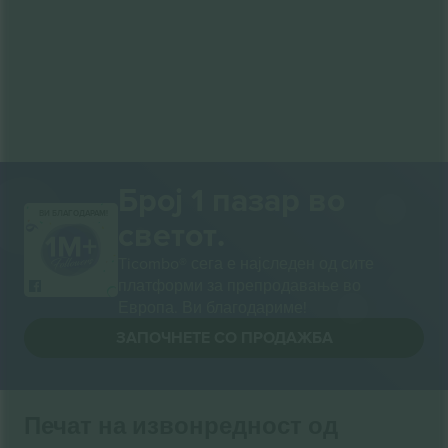
Број 1 пазар во
ВИ БЛАГОДАРАМ!
светот.
Ticombo® сега е најследен од сите
платформи за препродавање во
Европа. Ви благодариме!
ЗАПОЧНЕТЕ СО ПРОДАЖБА
Печат на извонредност од