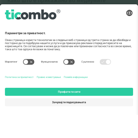
Како што е прикажано во медиумите
За
Корпоративни услуги
Тим
Најчесто поставувани прашања
TixProtect
Како работи
Отпечаток
Хотели
Правила и услови
World Cup Hub
Придружна програма
Контактирајте нѐ