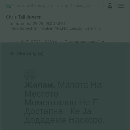
Најави се
Театар И Комедија
Театар И Комедија
Chris Tall
Chris Tall билети
нед., ноем. 29 26, 19:00 CEST
Quarterback Immobilien ARENA,
Leipzig, Germany
MKD
8.762
-
11.169
Сите продавачи (2)
Oberrang (2)
Жалам,
Мапата На
Местото
Моментално Не Е
Достапна - Ќе Ја
Додадеме Наскоро.