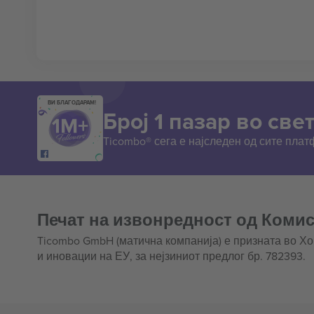
ВИ БЛАГОДАРАМ!
Број 1 пазар во свет
Ticombo® сега е најследен од сите пла
Печат на извонредност од Комис
Ticombo GmbH (матична компанија) е призната во Х
и иновации на ЕУ, за нејзиниот предлог бр. 782393.