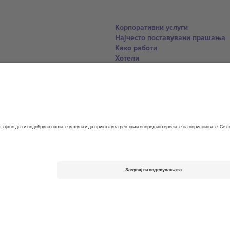
Корпоративни услуги
Најчесто поставувани прашања
Како работи
Хотели
World Cup Hub
Контактирајте нѐ
United Kingdom
167 City Road, London, Greater L
Switzerland
United States
Dorfstrasse 52a, 6390 Engelberg, 