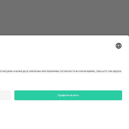
ondon, EC1V 1AW, United Kingdom
Switzerland