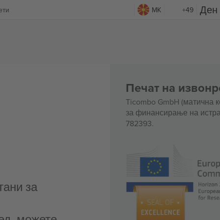
ети
MK
+49
Печат на извонр
Ticombo GmbH (матична к
за финансирање на истра
782393.
тани за
ед, можете