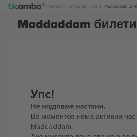
Театар И Комедија
Opera
Maddaddam Бил
Maddaddam билети
Упс!
Не најдовме настани.
Во моментов нема активни нас
Maddaddam.
Ако мислите дека ова не е во р