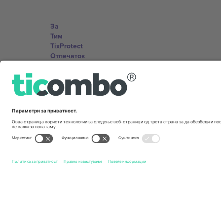
За
Тим
TixProtect
Отпечаток
Правила и услови
Придружна програма
Канцеларии и поддршка
Germany
Unter den Linden 24, 10117 Berlin, Germany
United States
131 Continental Dr, Suite 305, Newark, Delaware 19713, 