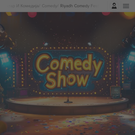
Најави се
Театар И Комедија
Comedy
Riyadh Comedy Festival Билети