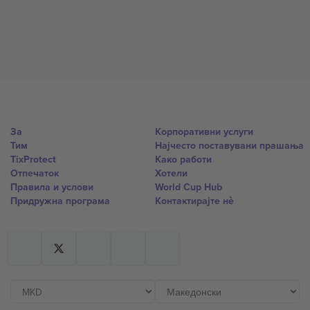
За
Корпоративни услуги
Тим
Најчесто поставувани прашања
TixProtect
Како работи
Отпечаток
Хотели
Правила и услови
World Cup Hub
Придружна програма
Контактирајте нѐ