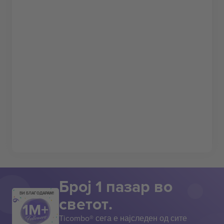
Број 1 пазар во
ВИ БЛАГОДАРАМ!
светот.
Ticombo® сега е најследен од сите