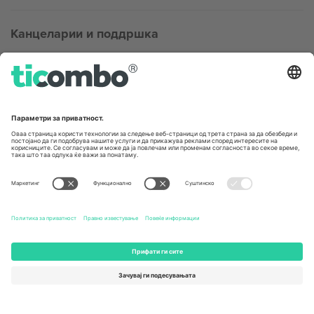
Канцеларии и поддршка
Germany
United Kingdom
Unter den Linden 24, 10117
167 City Road, London, Greater
Berlin, Germany
London, EC1V 1AW, United
Kingdom
United States
Switzerland
131 Continental Dr, Suite 305,
Dorfstrasse 52a, 6390
Newark, Delaware 19713, United
Engelberg, Switzerland
States
Bulgaria
United Arab Emirates
Regus Sofia City West, bul
UAE Dubai Silicon Oasis, DDP
Totleben 53-55, 1606 Sofia,
Building A1, Office 302, Dubai,
Bulgaria
United Arab Emirates
Mexico