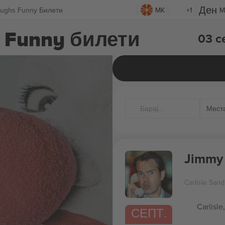
Laughs Funny Билети
MK
+1
M
s Funny билети
03 с
Мест
Jimmy 
Carlisle San
Carlisle
СЕПТ.