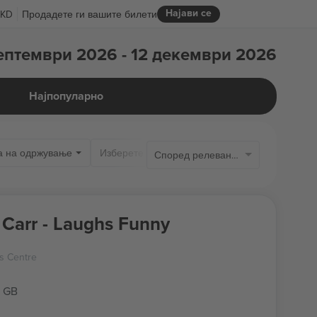
Најави се
KD
Продадете ги вашите билети
ептември 2026 - 12 декември 2026
Најпопуларно
а на одржување
Само дост
Според релевантноста
Carr - Laughs Funny
ds Centre
, GB