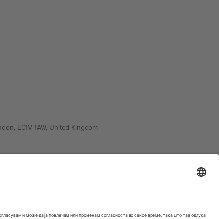
ondon, EC1V 1AW, United Kingdom
Switzerland
ding A1, Office 302, Dubai, United Arab Emirates