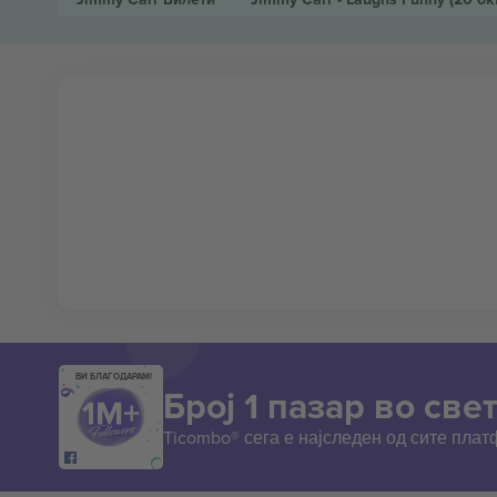
ВИ БЛАГОДАРАМ!
Број 1 пазар во свет
Ticombo® сега е најследен од сите пла