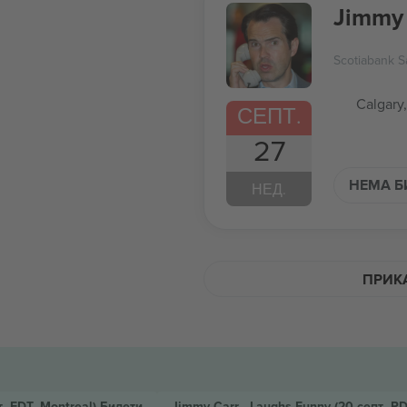
Jimmy 
Scotiabank 
Calgary
СЕПТ.
27
НЕМА Б
НЕД.
ПРИКА
т. EDT, Montreal)
Билети
Jimmy Carr - Laughs Funny
(20 септ. P