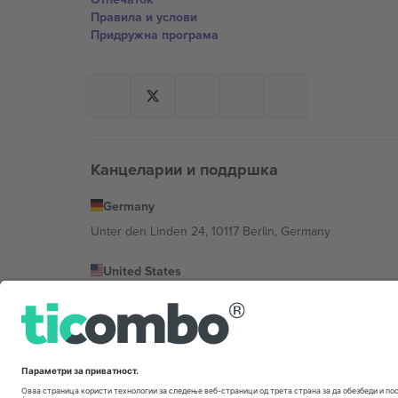
Правила и услови
Придружна програма
Канцеларии и поддршка
Germany
Unter den Linden 24, 10117 Berlin, Germany
United States
131 Continental Dr, Suite 305, Newark, Delaware 19713, 
Bulgaria
Regus Sofia City West, bul Totleben 53-55, 1606 Sofia, B