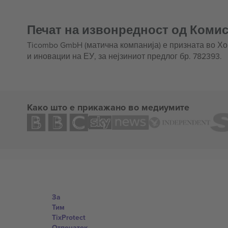
Печат на извонредност од Комис
Ticombo GmbH (матична компанија) е призната во Х
и иновации на ЕУ, за нејзиниот предлог бр. 782393.
Како што е прикажано во медиумите
За
Тим
TixProtect
Отпечаток