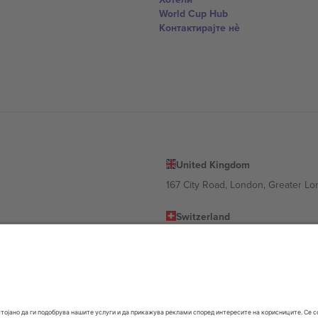
World Cup Hub
Контактирајте нѐ
United Kingdom
167 City Road, London, Greater L
Switzerland
United States
Dorfstrasse 52a, 6390 Engelberg, 
United Arab Emirates
ulgaria
UAE Dubai Silicon Oasis, DDP Buil