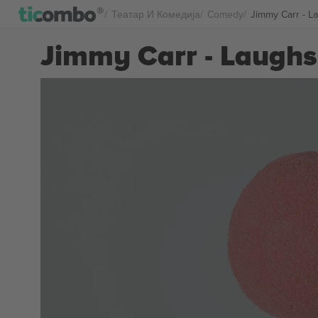
Театар И Комедија
Comedy
Jimmy Carr - 
Jimmy Carr - Laugh