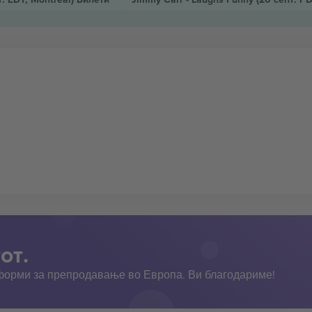
от.
тформи за препродавање во Европа. Ви благодариме!