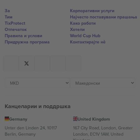
За
Корпоративни услуги
Тим
Најчесто поставувани прашања
TixProtect
Како работи
Отпечаток
Хотели
Правила и услови
World Cup Hub
Придружна програма
Контактирајте нѐ
Канцеларии и поддршка
Germany
United Kingdom
Unter den Linden 24, 10117
167 City Road, London, Greater
Berlin, Germany
London, EC1V 1AW, United