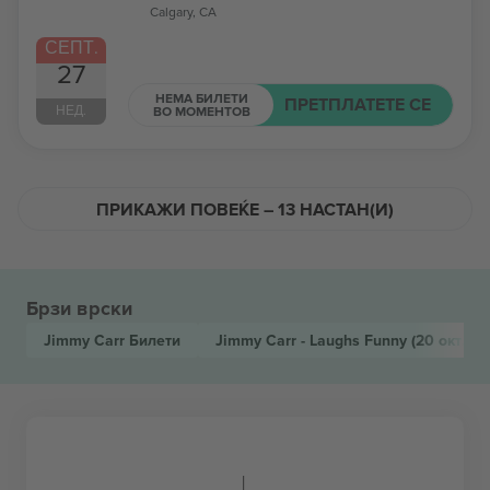
Calgary, CA
СЕПТ.
27
НЕМА БИЛЕТИ
ПРЕТПЛАТЕТЕ СЕ
НЕД.
ВО МОМЕНТОВ
ПРИКАЖИ ПОВЕЌЕ – 13 НАСТАН(И)
Брзи врски
Jimmy Carr
Билети
Jimmy Carr - Laughs Funny
(20 окт. E