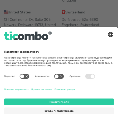
Kingdom
United States
Switzerland
131 Continental Dr, Suite 305,
Dorfstrasse 52a, 6390
Newark, Delaware 19713, United
Engelberg, Switzerland
States
Bulgaria
United Arab Emirates
Regus Sofia City West, bul
UAE Dubai Silicon Oasis, DDP
Totleben 53-55, 1606 Sofia,
Building A1, Office 302, Dubai,
Bulgaria
United Arab Emirates
Mexico
Av Chapultepec 360, Roma
Norte, Cuauhtémoc, 06700
Ciudad de México, CDMX,
Mexico
Правното лице на давателот на платформата може да се
разликува во зависност од локацијата, настанот и/или доменот.
За детали, проверете ја конкретната страница на настанот.,