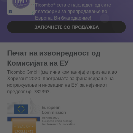
Ticombo® сега е најследен од сите
платформи за препродавање во
Европа. Ви благодариме!
ЗАПОЧНЕТЕ СО ПРОДАЖБА
Печат на извонредност од
Комисијата на ЕУ
Ticombo GmbH (матична компанија) е призната во
Хоризонт 2020, програмата за финансирање на
истражување и иновации на ЕУ, за нејзиниот
предлог бр. 782393.