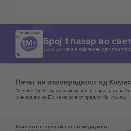
ВИ БЛАГОДАРАМ!
Број 1 пазар во свет
Ticombo® сега е најследен од сите пла
Печат на извонредност од Комис
Ticombo GmbH (матична компанија) е призната во Х
и иновации на ЕУ, за нејзиниот предлог бр. 782393.
Како што е прикажано во медиумите