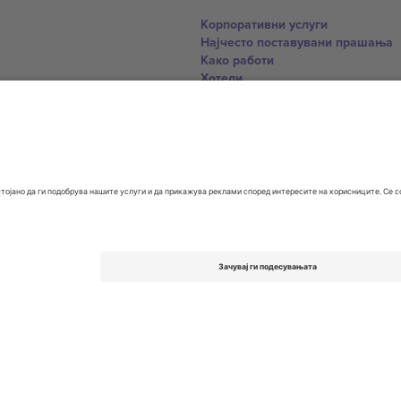
Корпоративни услуги
Најчесто поставувани прашања
Како работи
Хотели
World Cup Hub
Контактирајте нѐ
United Kingdom
167 City Road, London, Greater L
Switzerland
United States
Dorfstrasse 52a, 6390 Engelberg, 