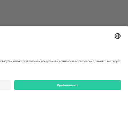
ondon, EC1V 1AW, United Kingdom
Switzerland