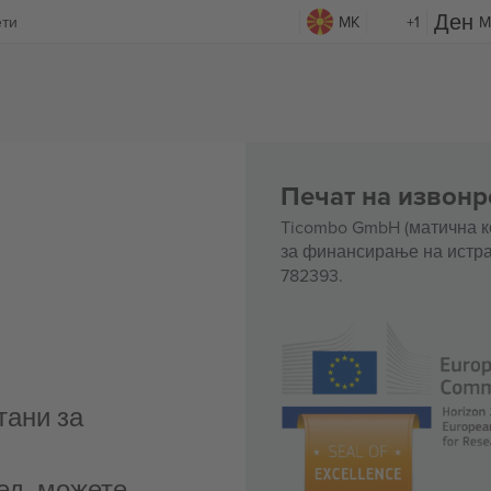
ети
MK
+1
M
Печат на извонр
Ticombo GmbH (матична к
за финансирање на истра
782393.
тани за
ед, можете