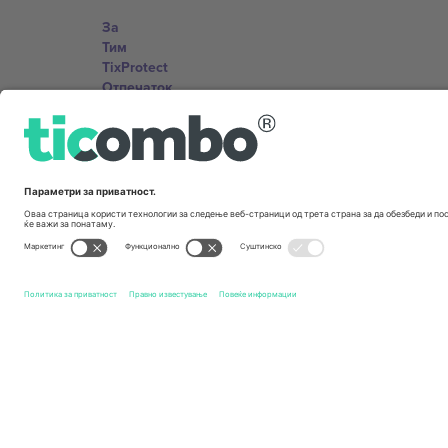
За
Тим
TixProtect
Отпечаток
Правила и услови
Придружна програма
Канцеларии и поддршка
Germany
Unter den Linden 24, 10117 Berlin, Germany
United States
131 Continental Dr, Suite 305, Newark, Delaware 19713, 