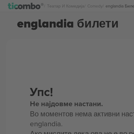
Театар И Комедија
Comedy
englandia Бил
englandia билети
Упс!
Не најдовме настани.
Во моментов нема активни нас
englandia.
Ако мислите дека ова не е во р