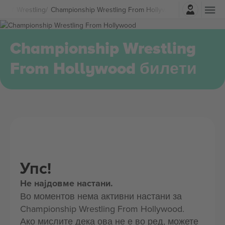
Најави се
орт
Wrestling
Championship Wrestling From Hollywood Билети
Championship Wrestling
From Hollywood билети
Упс!
Не најдовме настани.
Во моментов нема активни настани за
Championship Wrestling From Hollywood.
Ако мислите дека ова не е во ред, можете