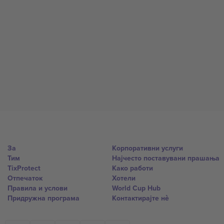
За
Корпоративни услуги
Тим
Најчесто поставувани прашања
TixProtect
Како работи
Отпечаток
Хотели
Правила и услови
World Cup Hub
Придружна програма
Контактирајте нѐ