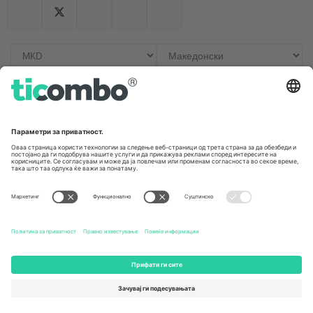
Канцеларии и поддршка
Germany
United Kingdom
Unter den Linden 24, 10117
167 City Road, London, Greater
Berlin, Germany
London, EC1V 1AW, United
Kingdom
United States
Switzerland
131 Continental Dr, Suite 305,
Dorfstrasse 52a, 6390
Newark, Delaware 19713, United
Engelberg, Switzerland
States
Bulgaria
United Arab Emirates