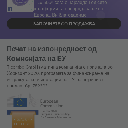
Ticombo® сега е најследен од сите
платформи за препродавање во
Европа. Ви благодариме!
ЗАПОЧНЕТЕ СО ПРОДАЖБА
Печат на извонредност од
Комисијата на ЕУ
Ticombo GmbH (матична компанија) е призната во
Хоризонт 2020, програмата за финансирање на
истражување и иновации на ЕУ, за нејзиниот
предлог бр. 782393.