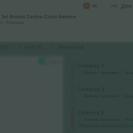
MK
+49
 1st Round Centre Court билети
re, Франција
 (5)
Gold (5)
Diamond (3)
Цени
Category 3
Бизнис продавач
Е-б
Category 3
Бизнис продавач
Е-б
Category 2
Бизнис продавач
Е-б
Најниска цена по категорија на