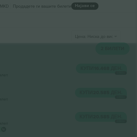
Најави се
MKD
Продадете ги вашите билети
Цена: Ниска до висока
2
БИЛЕТИ
КУПИ
16.468 ДЕН.
СЕКОЈ
илет
КУПИ
20.585 ДЕН.
СЕКОЈ
илет
КУПИ
20.585 ДЕН.
СЕКОЈ
илет