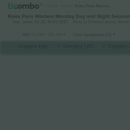
Спорт
Tennis
Rolex Paris Masters
Rolex Paris Masters Monday Day and Night Session
пон., ноем. 02 26, 10:00 CEST
Paris La Défense Arena,
Nanter
MKD
15.239
-
330.343
Сите продавачи (23)
Category 3 (6)
Category 1 (5)
Category 2