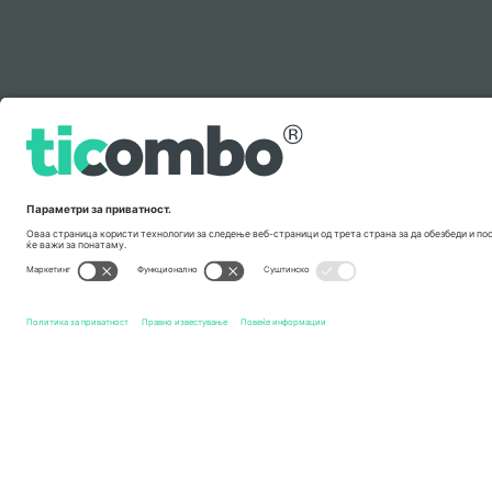
Легенда
Брзи врски
Rolex Paris Masters
Билети