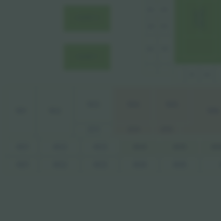
B6
B5
CENTRAL
COURT
COURT 3
B4
B3
B1
B2
COURT 1
A1
A2
103
104
105
101
102
106
203
204
205
404
401
402
403
405
40
401
403
404
405
402