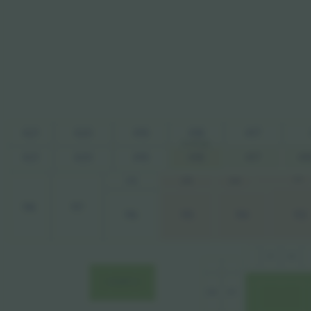
420
421
418
417
419
16.038 ден.
421
417
419
420
418
41
213
216
215
214
118
117
113
116
115
114
C2
C1
COURT 2
B7
B8