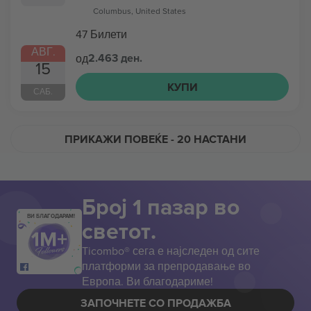
Columbus, United States
47 Билети
АВГ.
2.463 ден.
од
15
КУПИ
САБ.
ПРИКАЖИ ПОВЕЌЕ
- 20 НАСТАНИ
Број 1 пазар во
ВИ БЛАГОДАРАМ!
светот.
Ticombo® сега е најследен од сите
платформи за препродавање во
Европа. Ви благодариме!
ЗАПОЧНЕТЕ СО ПРОДАЖБА