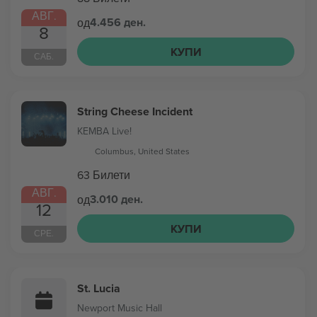
АВГ.
4.456 ден.
од
8
КУПИ
САБ.
String Cheese Incident
KEMBA Live!
Columbus, United States
63 Билети
АВГ.
3.010 ден.
од
12
КУПИ
СРЕ.
St. Lucia
Newport Music Hall