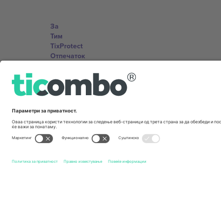
За
Тим
TixProtect
Отпечаток
Правила и услови
Придружна програма
Канцеларии и поддршка
Germany
Unter den Linden 24, 10117 Berlin, Germany
United States
131 Continental Dr, Suite 305, Newark, Delaware 19713, 