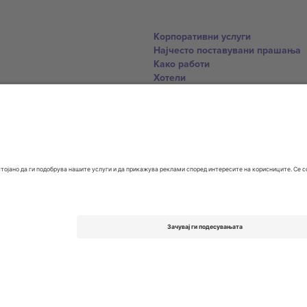
Корпоративни услуги
Најчесто поставувани прашања
Како работи
Хотели
World Cup Hub
Контактирајте нѐ
United Kingdom
167 City Road, London, Greater L
Switzerland
United States
Dorfstrasse 52a, 6390 Engelberg, 