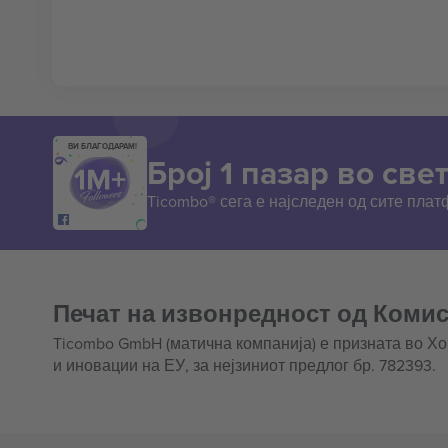
ВИ БЛАГОДАРАМ!
Број 1 пазар во свет
Ticombo® сега е најследен од сите пла
Печат на извонредност од Комис
Ticombo GmbH (матична компанија) е призната во Х
и иновации на ЕУ, за нејзиниот предлог бр. 782393.