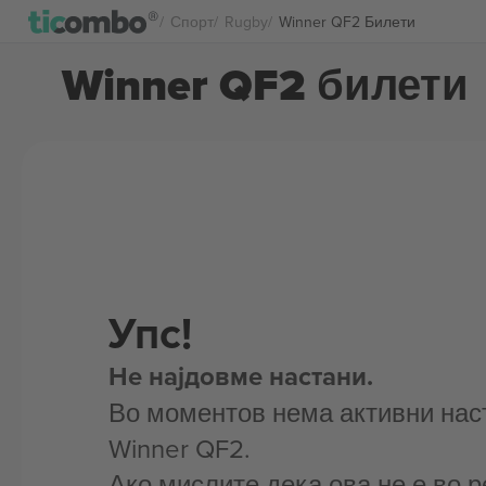
Спорт
Rugby
Winner QF2 Билети
Winner QF2 билети
Упс!
Не најдовме настани.
Во моментов нема активни нас
Winner QF2.
Ако мислите дека ова не е во р