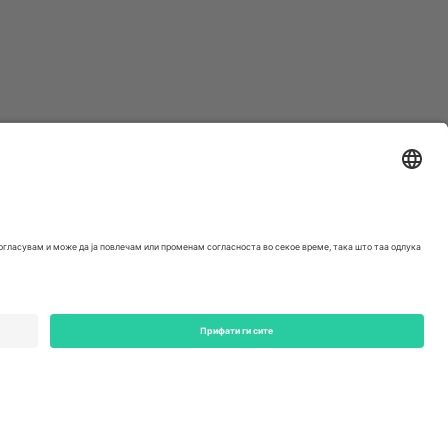
ondon, EC1V 1AW, United Kingdom
Switzerland