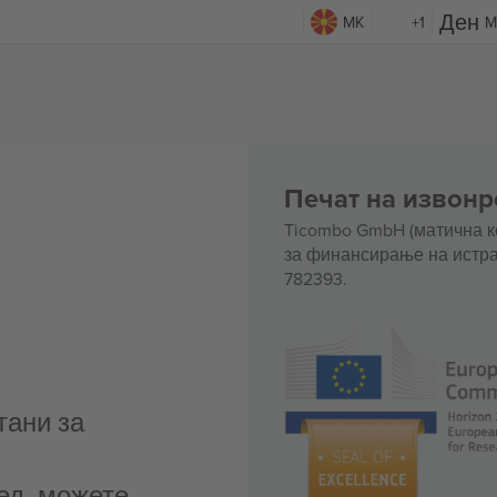
MK
+1
M
Печат на извонр
Ticombo GmbH (матична к
за финансирање на истра
782393.
тани за
ед, можете