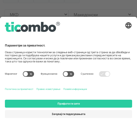
Канцеларии и поддршка
Germany
United Kingdom
Unter den Linden 24, 10117
167 City Road, London, Greater
Berlin, Germany
London, EC1V 1AW, United
Kingdom
United States
Switzerland
131 Continental Dr, Suite 305,
Dorfstrasse 52a, 6390
Newark, Delaware 19713, United
Engelberg, Switzerland
States
Bulgaria
United Arab Emirates
Regus Sofia City West, bul
UAE Dubai Silicon Oasis, DDP
Totleben 53-55, 1606 Sofia,
Building A1, Office 302, Dubai,