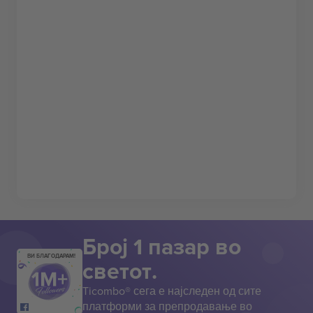
Број 1 пазар во
ВИ БЛАГОДАРАМ!
светот.
Ticombo® сега е најследен од сите
платформи за препродавање во