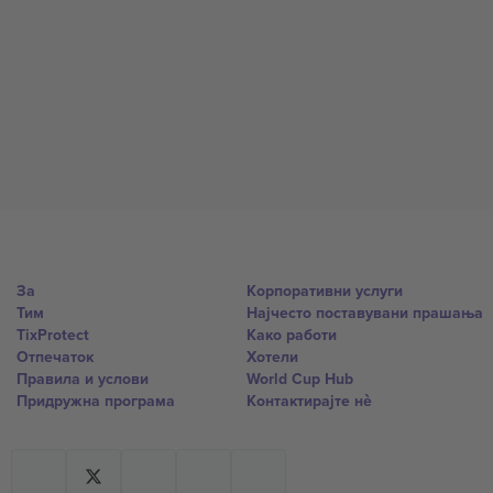
За
Корпоративни услуги
Тим
Најчесто поставувани прашања
TixProtect
Како работи
Отпечаток
Хотели
Правила и услови
World Cup Hub
Придружна програма
Контактирајте нѐ