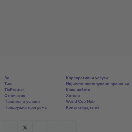
За
Корпоративни услуги
Тим
Најчесто поставувани прашања
TixProtect
Како работи
Отпечаток
Хотели
Правила и услови
World Cup Hub
Придружна програма
Контактирајте нѐ