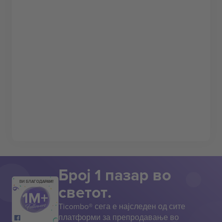
Број 1 пазар во
ВИ БЛАГОДАРАМ!
светот.
Ticombo® сега е најследен од сите
платформи за препродавање во