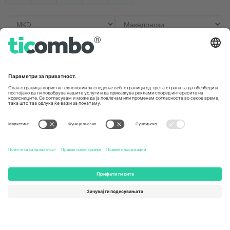
Канцеларии и поддршка
Germany
United Kingdom
Unter den Linden 24, 10117
167 City Road, London, Greater
Berlin, Germany
London, EC1V 1AW, United
Kingdom
United States
Switzerland
131 Continental Dr, Suite 305,
Dorfstrasse 52a, 6390
Newark, Delaware 19713, United
Engelberg, Switzerland
States
Bulgaria
United Arab Emirates
Regus Sofia City West, bul
UAE Dubai Silicon Oasis, DDP
Totleben 53-55, 1606 Sofia,
Building A1, Office 302, Dubai,