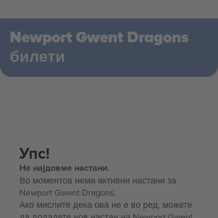
Newport Gwent Dragons
билети
Упс!
Не најдовме настани.
Во моментов нема активни настани за
Newport Gwent Dragons.
Ако мислите дека ова не е во ред, можете
да додадете нов настан на Newport Gwent