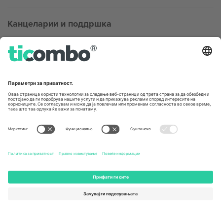
Канцеларии и поддршка
Germany
United Kingdom
Unter den Linden 24, 10117
167 City Road, London, Greater
Berlin, Germany
London, EC1V 1AW, United
Kingdom
United States
Switzerland
131 Continental Dr, Suite 305,
Dorfstrasse 52a, 6390
Newark, Delaware 19713, United
Engelberg, Switzerland
States
Bulgaria
United Arab Emirates
Regus Sofia City West, bul
UAE Dubai Silicon Oasis, DDP
Totleben 53-55, 1606 Sofia,
Building A1, Office 302, Dubai,
Bulgaria
United Arab Emirates
Mexico