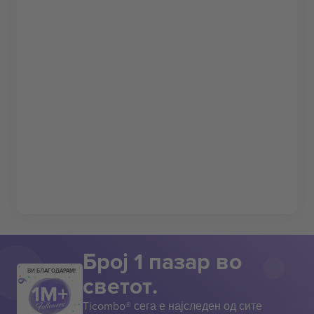
Број 1 пазар во
ВИ БЛАГОДАРАМ!
светот.
Ticombo® сега е најследен од сите