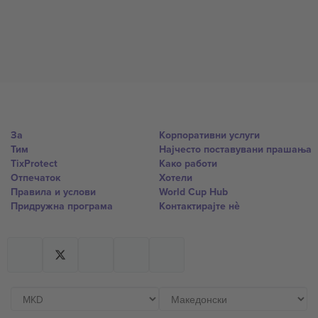
За
Корпоративни услуги
Тим
Најчесто поставувани прашања
TixProtect
Како работи
Отпечаток
Хотели
Правила и услови
World Cup Hub
Придружна програма
Контактирајте нѐ