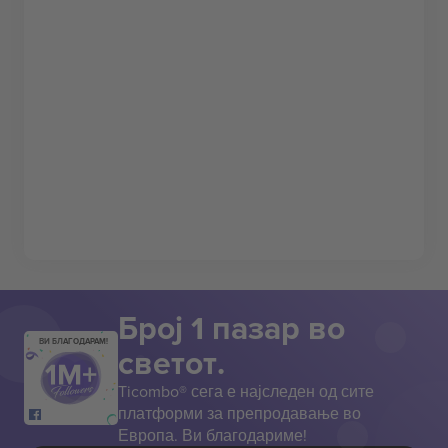
Број 1 пазар во
ВИ БЛАГОДАРАМ!
светот.
Ticombo® сега е најследен од сите
платформи за препродавање во
Европа. Ви благодариме!