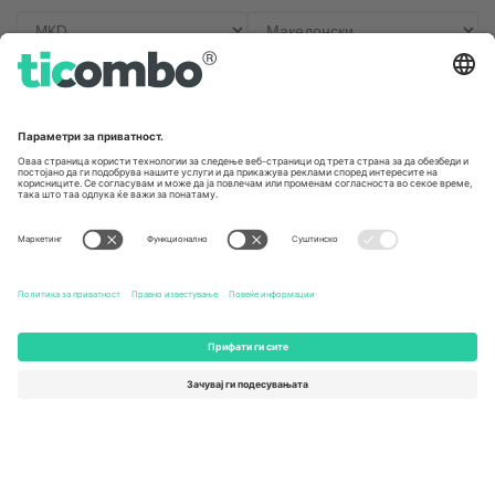
Канцеларии и поддршка
Germany
United Kingdom
Unter den Linden 24, 10117
167 City Road, London, Greater
Berlin, Germany
London, EC1V 1AW, United
Kingdom
United States
Switzerland
131 Continental Dr, Suite 305,
Dorfstrasse 52a, 6390
Newark, Delaware 19713, United
Engelberg, Switzerland
States
Bulgaria
United Arab Emirates
Regus Sofia City West, bul
UAE Dubai Silicon Oasis, DDP
Totleben 53-55, 1606 Sofia,
Building A1, Office 302, Dubai,
Bulgaria
United Arab Emirates