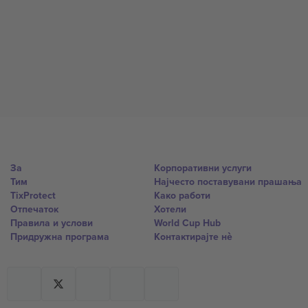
За
Корпоративни услуги
Тим
Најчесто поставувани прашања
TixProtect
Како работи
Отпечаток
Хотели
Правила и услови
World Cup Hub
Придружна програма
Контактирајте нѐ