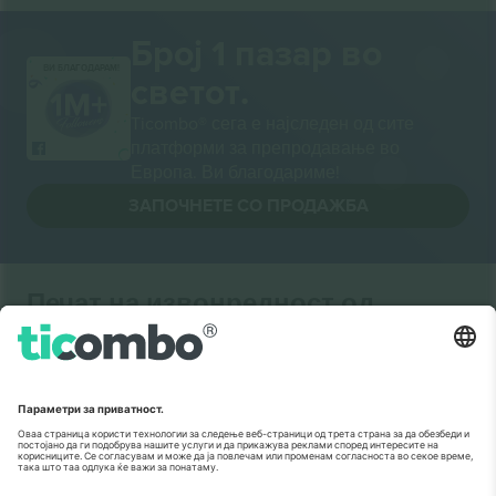
Број 1 пазар во
ВИ БЛАГОДАРАМ!
светот.
Ticombo® сега е најследен од сите
платформи за препродавање во
Европа. Ви благодариме!
ЗАПОЧНЕТЕ СО ПРОДАЖБА
Печат на извонредност од
Комисијата на ЕУ
Ticombo GmbH (матична компанија) е призната во
Хоризонт 2020, програмата за финансирање на
истражување и иновации на ЕУ, за нејзиниот
предлог бр. 782393.