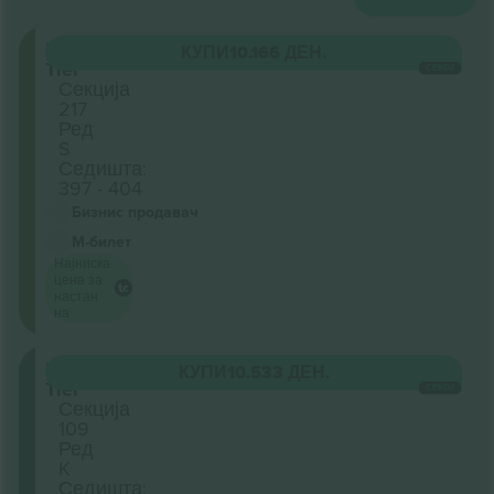
Upper
КУПИ
10.166 ДЕН.
Tier
СЕКОЈ
Секција
217
Ред
S
Седишта:
397 - 404
Бизнис продавач
М-билет
Најниска
цена за
настан
на
Lower
КУПИ
10.533 ДЕН.
Tier
СЕКОЈ
Секција
109
Ред
K
Седишта: