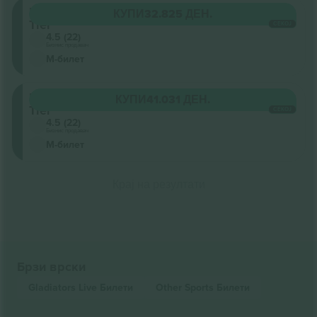
Lower
КУПИ
32.825 ДЕН.
Tier
СЕКОЈ
4.5 (22)
Бизнис продавач
М-билет
Lower
КУПИ
41.031 ДЕН.
Tier
СЕКОЈ
4.5 (22)
Бизнис продавач
М-билет
Крај на резултати
Брзи врски
Gladiators Live
Билети
Other Sports
Билети