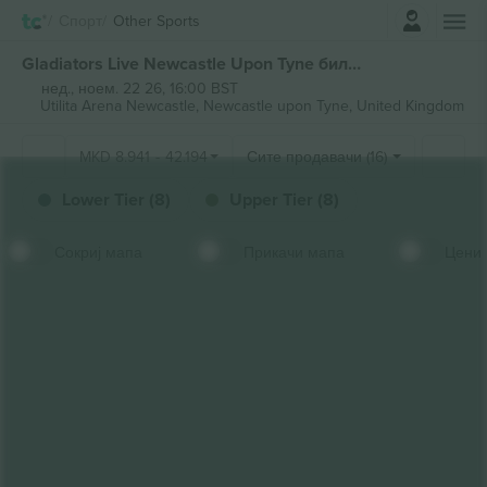
Најави се
Спорт
Other Sports
Gladiators Live Newcastle Upon Tyne билети
нед., ноем. 22 26, 16:00 BST
Utilita Arena Newcastle,
Newcastle upon Tyne, United Kingdom
MKD
8.941
-
42.194
Сите продавачи (16)
Lower Tier (8)
Upper Tier (8)
Сокриј мапа
Прикачи мапа
Цени