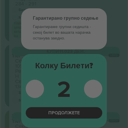
284 - 291
Бизнис продавач
М-билет
Гарантирано групно седење
Најниска
Гарантираме групни седишта ‑
цена по
категорија
секој билет во вашата нарачка
на
останува заедно.
Lower
КУПИ
11.023 ДЕН.
Tier
СЕКОЈ
Секција
Колку Билети?
105
Ред
2
H
Седишта:
134 - 141
Бизнис продавач
М-билет
ПРОДОЛЖЕТЕ
Upper
КУПИ
12.738 ДЕН.
Tier
СЕКОЈ
Секција