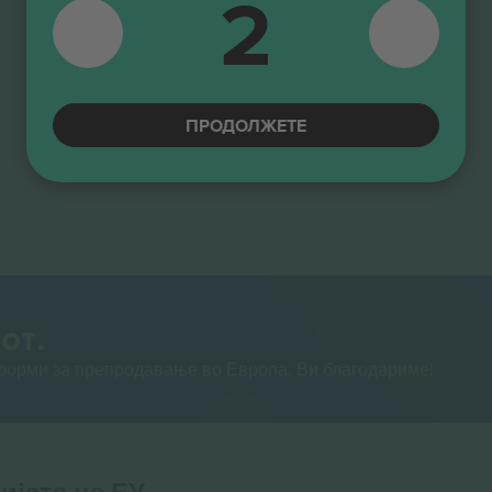
2
ПРОДОЛЖЕТЕ
от.
тформи за препродавање во Европа. Ви благодариме!