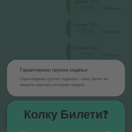
Upper Tier
4.5 (22)
М-билет
Бизнис продавач
Lower Tier
4.5 (22)
М-билет
Бизнис продавач
Lower Tier
4.5 (22)
М-билет
Бизнис продавач
Гарантирано групно седење
Гарантираме групни седишта ‑ секој билет во
вашата нарачка останува заедно.
Колку Билети?