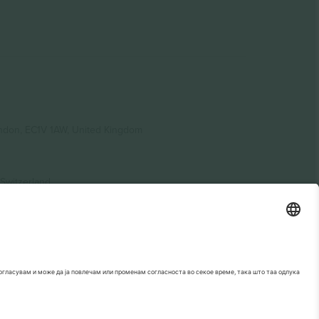
ondon, EC1V 1AW, United Kingdom
Switzerland
ding A1, Office 302, Dubai, United Arab Emirates
. За детали, проверете ја конкретната страница на