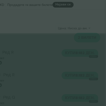
Најави се
KD
Продадете ги вашите билети
Цена: Ниска до висока
2
БИЛЕТИ
Ред R
КУПИ
8.182 ДЕН.
СЕКОЈ
лет
8
Ред R
КУПИ
8.182 ДЕН.
СЕКОЈ
лет
7
Ред Q
КУПИ
8.182 ДЕН.
СЕКОЈ
лет