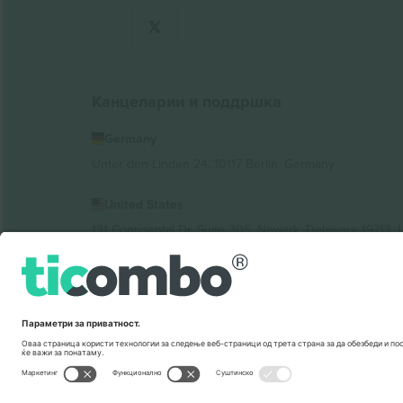
Канцеларии и поддршка
Germany
Unter den Linden 24, 10117 Berlin, Germany
United States
131 Continental Dr, Suite 305, Newark, Delaware 19713, 
Bulgaria
Regus Sofia City West, bul Totleben 53-55, 1606 Sofia, B
Mexico
Av Chapultepec 360, Roma Norte, Cuauhtémoc, 06700
Правното лице на давателот на платформата може да