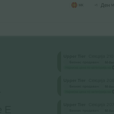
MK
+1
M
Upper Tier
Секција 210
Бизнис продавач
М-би
Најниска цена по категорија на
Upper Tier
Секција 20
а
Бизнис продавач
М-би
Најниска цена по категорија на
Upper Tier
Секција 20
е Е
Бизнис продавач
М-би