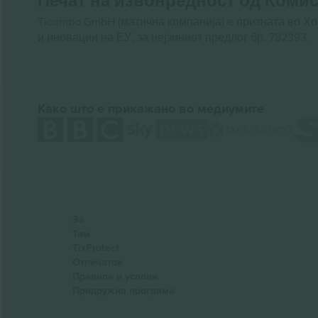
Печат на извонредност од Комис
Ticombo GmbH (матична компанија) е призната во Х
и иновации на ЕУ, за нејзиниот предлог бр. 782393.
Како што е прикажано во медиумите
За
Тим
TixProtect
Отпечаток
Правила и услови
Придружна програма