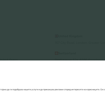
United Kingdom
167 City Road, London, Greater L
Switzerland
United States
Dorfstrasse 52a, 6390 Engelberg, 
United Arab Emirates
ulgaria
UAE Dubai Silicon Oasis, DDP Buil
 Ciudad de México, CDMX, Mexico
 се разликува во зависност од локацијата, настанот и/или доменот