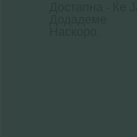
Достапна - Ќе Ј
Додадеме
Наскоро.