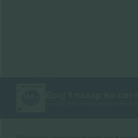
ВИ БЛАГОДАРАМ!
Број 1 пазар во свет
Ticombo® сега е најследен од сите пла