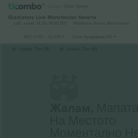
Спорт
Other Sports
Gladiators Live Manchester билети
саб., ноем. 14 26, 16:00 BST
Middleton Arena,
Manchester
MKD
6.951
-
42.385
Сите продавачи (15)
Upper Tier (9)
Lower Tier (6)
Жалам,
Мапат
На Местото
Моментално Н