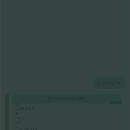
2
БИЛЕТИ
Upper
КУПИ
8.049 ДЕН.
Tier
СЕКОЈ
Секција
10
Ред
TT
Седишта: