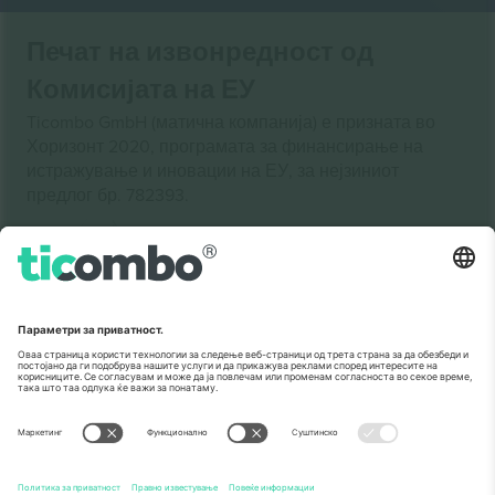
Печат на извонредност од
Комисијата на ЕУ
Ticombo GmbH (матична компанија) е призната во
Хоризонт 2020, програмата за финансирање на
истражување и иновации на ЕУ, за нејзиниот
предлог бр. 782393.