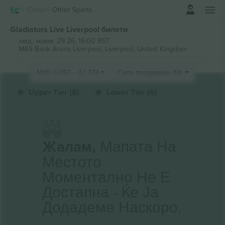
Најави се
Спорт
Other Sports
Gladiators Live Liverpool билети
нед., ноем. 29 26, 16:00 BST
M&S Bank Arena Liverpool,
Liverpool, United Kingdom
MKD
6.882
-
42.334
Сите продавачи (14)
Upper Tier (8)
Lower Tier (6)
Жалам,
Мапата На
Местото
Моментално Не Е
Достапна - Ќе Ја
Додадеме Наскоро.