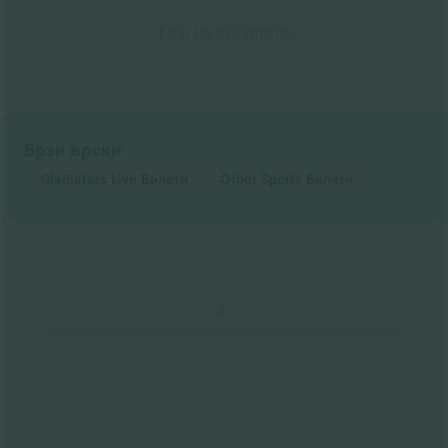
Крај на резултати
Брзи врски
Gladiators Live
Билети
Other Sports
Билети