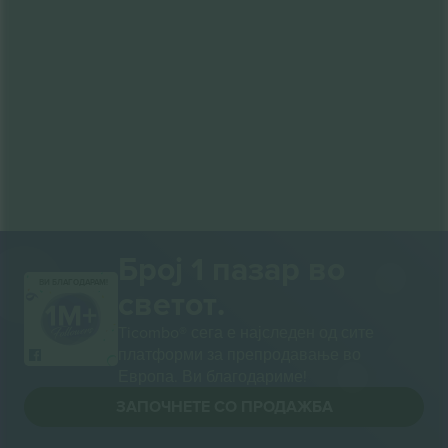
Број 1 пазар во
ВИ БЛАГОДАРАМ!
светот.
Ticombo® сега е најследен од сите
платформи за препродавање во
Европа. Ви благодариме!
ЗАПОЧНЕТЕ СО ПРОДАЖБА