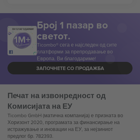
Број 1 пазар во
ВИ БЛАГОДАРАМ!
светот.
Ticombo® сега е најследен од сите
платформи за препродавање во
Европа. Ви благодариме!
ЗАПОЧНЕТЕ СО ПРОДАЖБА
Печат на извонредност од
Комисијата на ЕУ
Ticombo GmbH (матична компанија) е призната во
Хоризонт 2020, програмата за финансирање на
истражување и иновации на ЕУ, за нејзиниот
предлог бр. 782393.