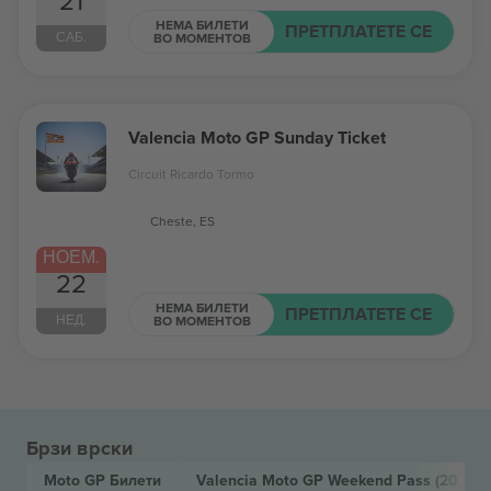
21
НЕМА БИЛЕТИ
ПРЕТПЛАТЕТЕ СЕ
САБ.
ВО МОМЕНТОВ
Valencia Moto GP Sunday Ticket
Circuit Ricardo Tormo
Cheste, ES
НОЕМ.
22
НЕМА БИЛЕТИ
ПРЕТПЛАТЕТЕ СЕ
НЕД.
ВО МОМЕНТОВ
Брзи врски
Moto GP
Билети
Valencia Moto GP Weekend Pass
(20 ное