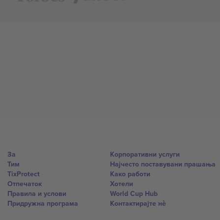
За
Корпоративни услуги
Тим
Најчесто поставувани прашања
TixProtect
Како работи
Отпечаток
Хотели
Правила и услови
World Cup Hub
Придружна програма
Контактирајте нѐ