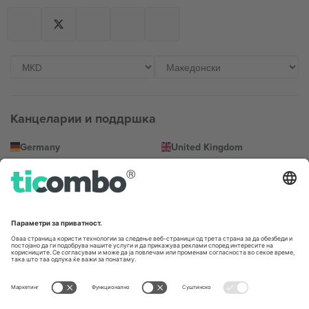
Канцеларии и поддршка
Germany
United Kingdom
Unter den Linden 24, 10117
167 City Road, London, Greater
Berlin, Germany
London, EC1V 1AW, United
Kingdom
United States
Switzerland
131 Continental Dr, Suite 305,
Dorfstrasse 52a, 6390
Newark, Delaware 19713, United
Engelberg, Switzerland
States
Bulgaria
United Arab Emirates