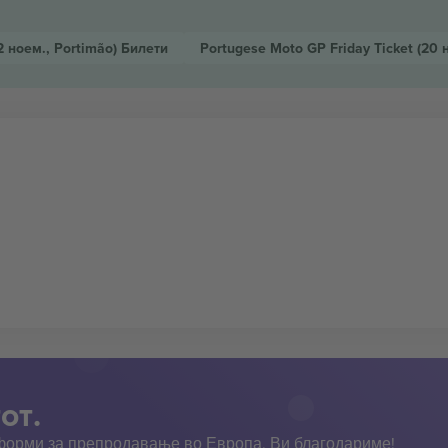
2 ноем., Portimão)
Билети
Portugese Moto GP Friday Ticket
(20 
от.
тформи за препродавање во Европа. Ви благодариме!