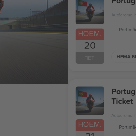
Portug
Autódromo In
Portimã
НОЕМ.
20
НЕМА Б
ПЕТ.
Portug
Ticket
Autódromo In
НОЕМ.
Portimã
21