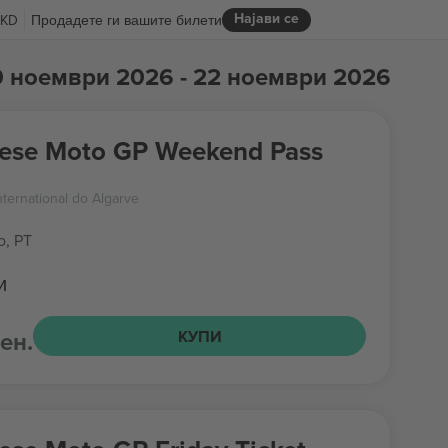
Најави се
KD
Продадете ги вашите билети
0 ноември 2026 - 22 ноември 2026
ese Moto GP Weekend Pass
ternational do Algarve
o, PT
и
ден.
КУПИ