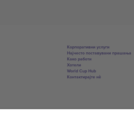
Корпоративни услуги
Најчесто поставувани прашања
Како работи
Хотели
World Cup Hub
Контактирајте нѐ