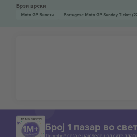
Брзи врски
Moto GP
Билети
Portugese Moto GP Sunday Ticket
(2
ВИ БЛАГОДАРАМ!
Број 1 пазар во свет
Ticombo® сега е најследен од сите пла