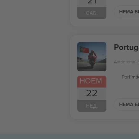
НЕМА Б
САБ.
Portug
Autódromo In
Portimã
НОЕМ.
22
НЕМА Б
НЕД.