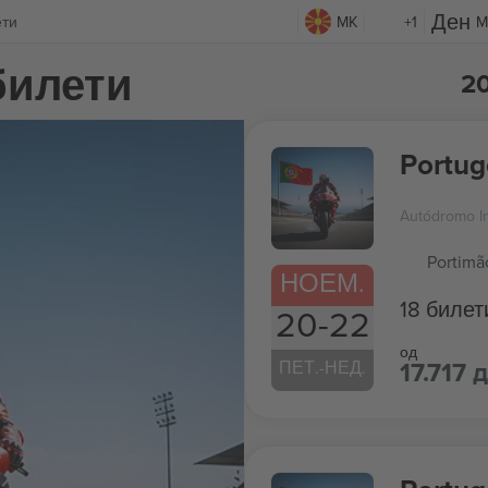
ети
MK
+1
M
билети
2
Portug
Autódromo In
Portimã
НОЕМ.
18 билет
20-22
од
17.717 
ПЕТ.-НЕД.