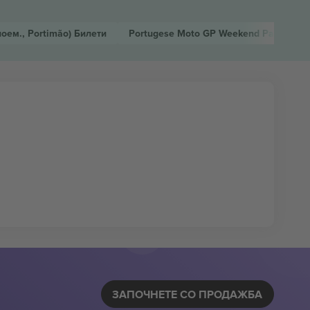
ноем., Portimão)
Билети
Portugese Moto GP Weekend Pass
(20 н
ЗАПОЧНЕТЕ СО ПРОДАЖБА