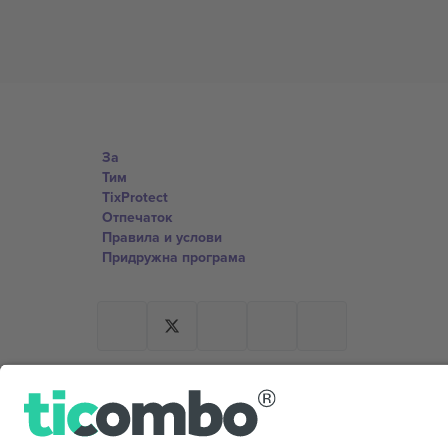
За
Тим
TixProtect
Отпечаток
Правила и услови
Придружна програма
Канцеларии и поддршка