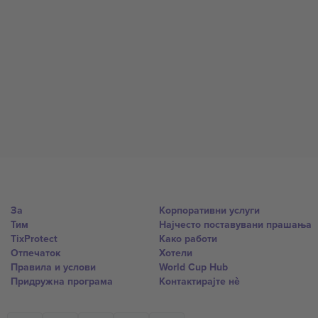
За
Корпоративни услуги
Тим
Најчесто поставувани прашања
TixProtect
Како работи
Отпечаток
Хотели
Правила и услови
World Cup Hub
Придружна програма
Контактирајте нѐ