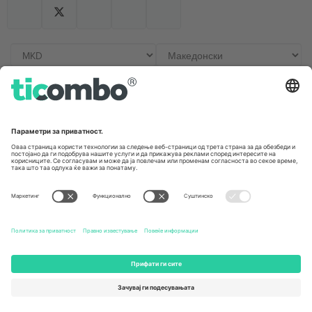
Канцеларии и поддршка
Germany
United Kingdom
Unter den Linden 24, 10117
167 City Road, London, Greater
Berlin, Germany
London, EC1V 1AW, United
Kingdom
United States
Switzerland
131 Continental Dr, Suite 305,
Dorfstrasse 52a, 6390
Newark, Delaware 19713, United
Engelberg, Switzerland
States
Bulgaria
United Arab Emirates