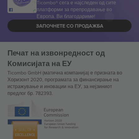
Ticombo® сега е најследен од сите
платформи за препродавање во
Европа. Ви благодариме!
ЗАПОЧНЕТЕ СО ПРОДАЖБА
Печат на извонредност од
Комисијата на ЕУ
Ticombo GmbH (матична компанија) е призната во
Хоризонт 2020, програмата за финансирање на
истражување и иновации на ЕУ, за нејзиниот
предлог бр. 782393.