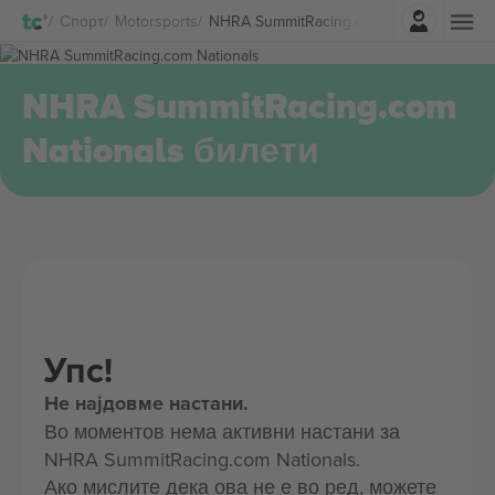
Најави се
Спорт
Motorsports
NHRA SummitRacing.com Nationals Биле
NHRA SummitRacing.com
Nationals билети
Упс!
Не најдовме настани.
Во моментов нема активни настани за
NHRA SummitRacing.com Nationals.
Ако мислите дека ова не е во ред, можете