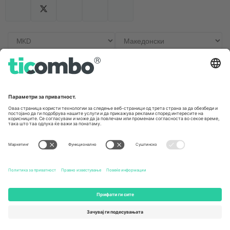
Канцеларии и поддршка
Germany
United Kingdom
Unter den Linden 24, 10117
167 City Road, London, Greater
Berlin, Germany
London, EC1V 1AW, United
Kingdom
United States
Switzerland
131 Continental Dr, Suite 305,
Dorfstrasse 52a, 6390
Newark, Delaware 19713, United
Engelberg, Switzerland
States
Bulgaria
United Arab Emirates