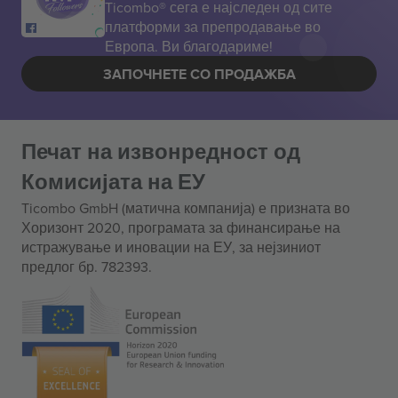
Ticombo® сега е најследен од сите
платформи за препродавање во
Европа. Ви благодариме!
ЗАПОЧНЕТЕ СО ПРОДАЖБА
Печат на извонредност од
Комисијата на ЕУ
Ticombo GmbH (матична компанија) е призната во
Хоризонт 2020, програмата за финансирање на
истражување и иновации на ЕУ, за нејзиниот
предлог бр. 782393.