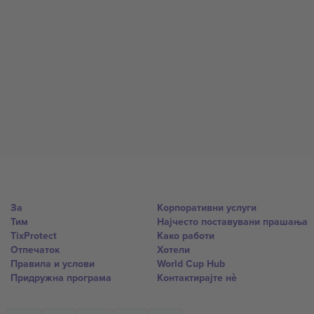
За
Корпоративни услуги
Тим
Најчесто поставувани прашања
TixProtect
Како работи
Отпечаток
Хотели
Правила и услови
World Cup Hub
Придружна програма
Контактирајте нѐ