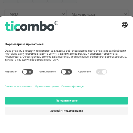
Канцеларии и поддршка
Germany
United Kingdom
Unter den Linden 24, 10117
167 City Road, London, Greater
Berlin, Germany
London, EC1V 1AW, United
Kingdom
United States
Switzerland
131 Continental Dr, Suite 305,
Dorfstrasse 52a, 6390
Newark, Delaware 19713, United
Engelberg, Switzerland
States
Bulgaria
United Arab Emirates
Regus Sofia City West, bul
UAE Dubai Silicon Oasis, DDP
Totleben 53-55, 1606 Sofia,
Building A1, Office 302, Dubai,