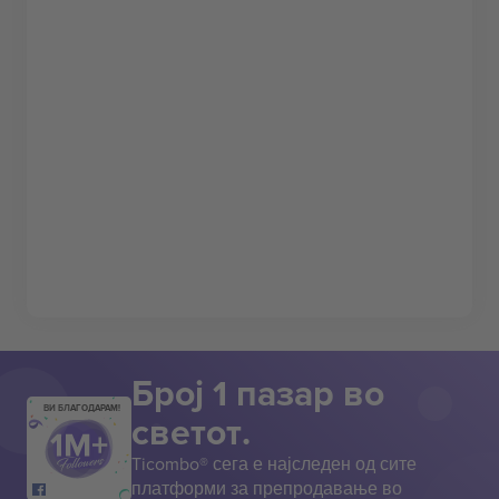
Број 1 пазар во
ВИ БЛАГОДАРАМ!
светот.
Ticombo® сега е најследен од сите
платформи за препродавање во