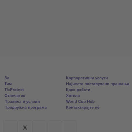
За
Корпоративни услуги
Тим
Најчесто поставувани прашања
TixProtect
Како работи
Отпечаток
Хотели
Правила и услови
World Cup Hub
Придружна програма
Контактирајте нѐ