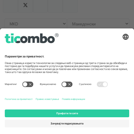
Канцеларии и поддршка
Germany
United Kingdom
Unter den Linden 24, 10117
167 City Road, London, Greater
Berlin, Germany
London, EC1V 1AW, United
Kingdom
United States
Switzerland
131 Continental Dr, Suite 305,
Dorfstrasse 52a, 6390
Newark, Delaware 19713, United
Engelberg, Switzerland
States
Bulgaria
United Arab Emirates