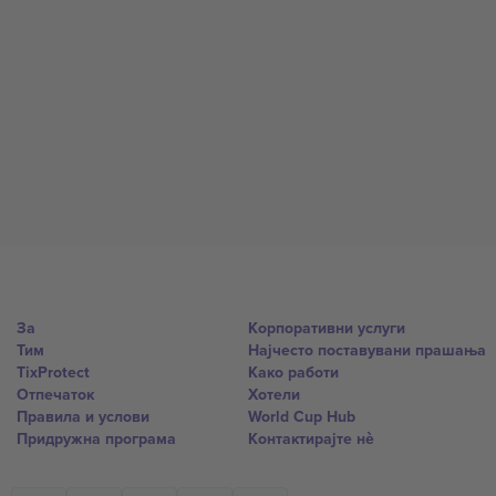
За
Корпоративни услуги
Тим
Најчесто поставувани прашања
TixProtect
Како работи
Отпечаток
Хотели
Правила и услови
World Cup Hub
Придружна програма
Контактирајте нѐ