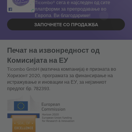
Ticombo® сега е најследен од сите
платформи за препродавање во
Европа. Ви благодариме!
ЗАПОЧНЕТЕ СО ПРОДАЖБА
Печат на извонредност од
Комисијата на ЕУ
Ticombo GmbH (матична компанија) е призната во
Хоризонт 2020, програмата за финансирање на
истражување и иновации на ЕУ, за нејзиниот
предлог бр. 782393.