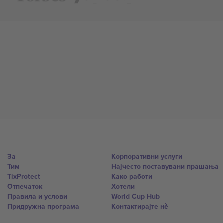
За
Корпоративни услуги
Тим
Најчесто поставувани прашања
TixProtect
Како работи
Отпечаток
Хотели
Правила и услови
World Cup Hub
Придружна програма
Контактирајте нѐ