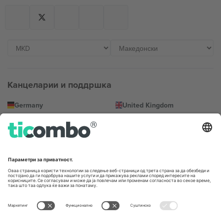
Канцеларии и поддршка
Germany
United Kingdom
Unter den Linden 24, 10117
167 City Road, London, Greater
Berlin, Germany
London, EC1V 1AW, United
Kingdom
United States
Switzerland
131 Continental Dr, Suite 305,
Dorfstrasse 52a, 6390
Newark, Delaware 19713, United
Engelberg, Switzerland
States
Bulgaria
United Arab Emirates