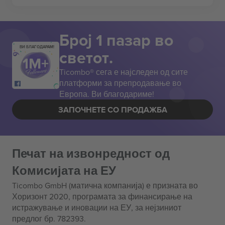
Број 1 пазар во
ВИ БЛАГОДАРАМ!
светот.
Ticombo® сега е најследен од сите
платформи за препродавање во
Европа. Ви благодариме!
ЗАПОЧНЕТЕ СО ПРОДАЖБА
Печат на извонредност од
Комисијата на ЕУ
Ticombo GmbH (матична компанија) е призната во
Хоризонт 2020, програмата за финансирање на
истражување и иновации на ЕУ, за нејзиниот
предлог бр. 782393.