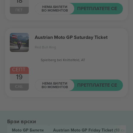
18
НЕМА БИЛЕТИ
ПРЕТПЛАТЕТЕ СЕ
ПЕТ.
ВО МОМЕНТОВ
Austrian Moto GP Saturday Ticket
Red Bull Ring
Spielberg bei Knittelfeld, AT
СЕПТ.
19
НЕМА БИЛЕТИ
ПРЕТПЛАТЕТЕ СЕ
САБ.
ВО МОМЕНТОВ
Брзи врски
Moto GP
Билети
Austrian Moto GP Friday Ticket
(18 септ.,