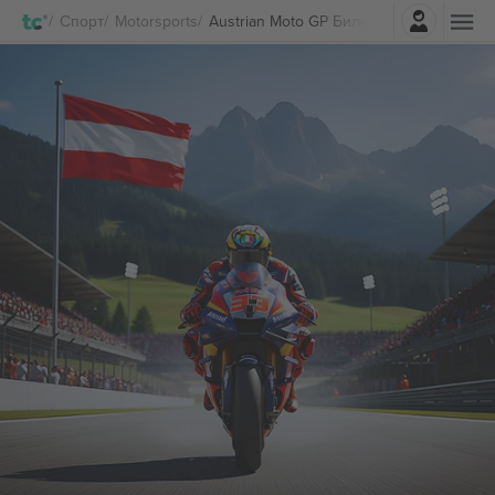
Најави се
Спорт
Motorsports
Austrian Moto GP Билети