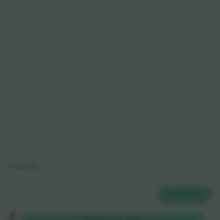
© 2024
T
icombo.
All rights reserved
Легенда
2
БИЛЕТИ
Festival