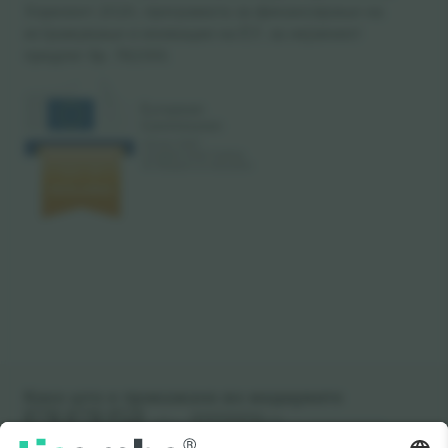
Хоризонт 2020, програмата за финансирање на
истражување и иновации на ЕУ, за нејзиниот
предлог бр. 782393.
Како што е прикажано во медиумите