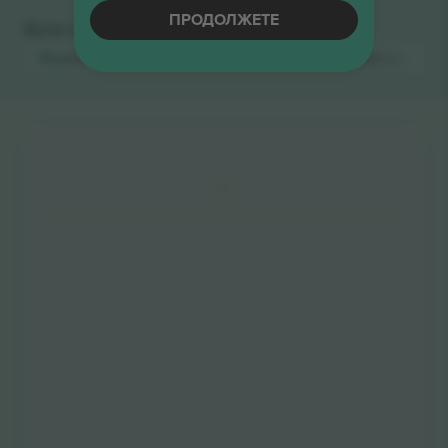
ПРОДОЛЖЕТЕ
Брзи врски
Randox Grand National
Билети
Horse Racing
Билети