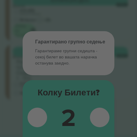
КУПИ
11.211 ДЕН.
Zone
СЕКОЈ
4.8 (43)
Доверлив продавач
М-билет
<3h
Избор
на
Ticombo
Гарантирано групно седење
Festival
Гарантираме групни седишта ‑
КУПИ
19.265 ДЕН.
Zone
секој билет во вашата нарачка
СЕКОЈ
Ред
останува заедно.
GA
Седишта:
1 - 100
4.0 (2)
Бизнис продавач
Колку Билети?
Хартиени
2
Крај на резултати