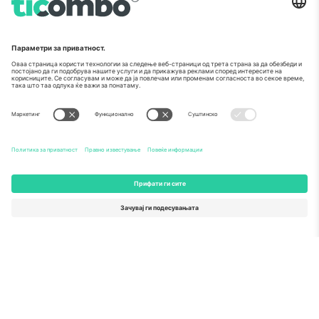
За
Корпоративни услуги
Тим
Најчесто поставувани прашања
TixProtect
Како работи
Отпечаток
Хотели
Правила и услови
World Cup Hub
Придружна програма
Контактирајте нѐ