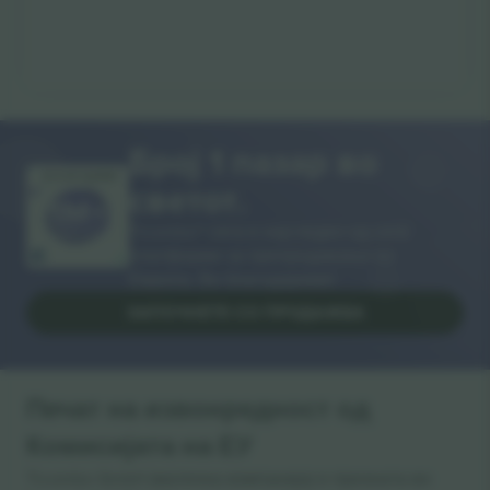
Број 1 пазар во
ВИ БЛАГОДАРАМ!
светот.
Ticombo® сега е најследен од сите
платформи за препродавање во
Европа. Ви благодариме!
ЗАПОЧНЕТЕ СО ПРОДАЖБА
Печат на извонредност од
Комисијата на ЕУ
Ticombo GmbH (матична компанија) е призната во