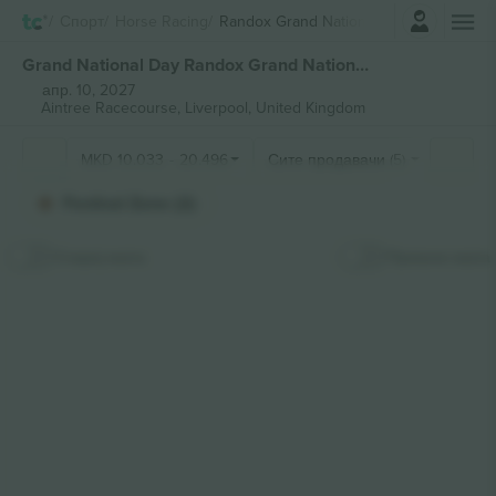
Најави се
Спорт
Horse Racing
Randox Grand National Horse
Grand National Day Randox Grand National билети
апр. 10, 2027
Aintree Racecourse,
Liverpool, United Kingdom
MKD
10.033
-
20.496
Сите продавачи (5)
Festival Zone (2)
Сокриј мапа
Прикачи мапа