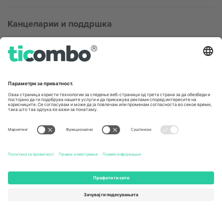
Канцеларии и поддршка
Germany
United Kingdom
Unter den Linden 24, 10117
167 City Road, London, Greater
Berlin, Germany
London, EC1V 1AW, United
Kingdom
United States
Switzerland
131 Continental Dr, Suite 305,
Dorfstrasse 52a, 6390
Newark, Delaware 19713, United
Engelberg, Switzerland
States
Bulgaria
United Arab Emirates
Regus Sofia City West, bul
UAE Dubai Silicon Oasis, DDP
Totleben 53-55, 1606 Sofia,
Building A1, Office 302, Dubai,
Bulgaria
United Arab Emirates
Mexico