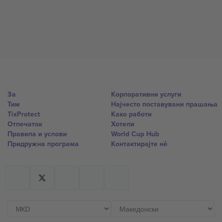
За
Корпоративни услуги
Тим
Најчесто поставувани прашања
TixProtect
Како работи
Отпечаток
Хотели
Правила и услови
World Cup Hub
Придружна програма
Контактирајте нѐ