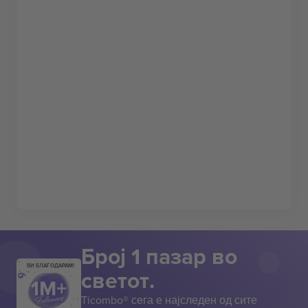
Број 1 пазар во
ВИ БЛАГОДАРАМ!
светот.
Ticombo® сега е најследен од сите