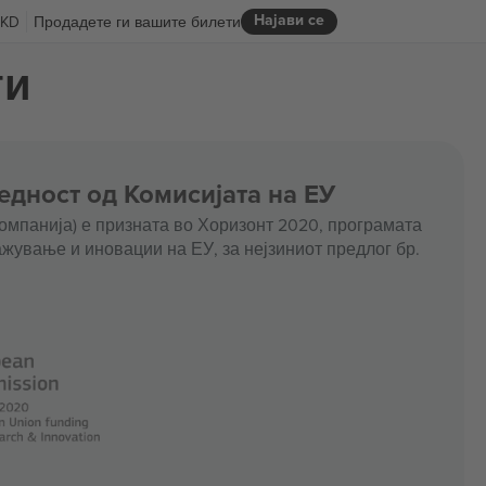
Најави се
KD
Продадете ги вашите билети
ти
едност од Комисијата на ЕУ
омпанија) е призната во Хоризонт 2020, програмата
жување и иновации на ЕУ, за нејзиниот предлог бр.