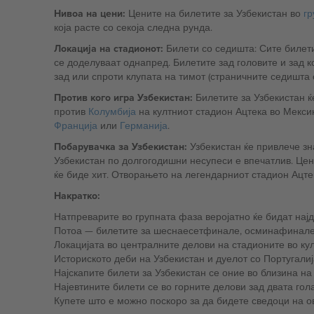
Нивоа на цени:
Цените на билетите за Узбекистан во
гр
која расте со секоја следна рунда.
Локација на стадионот:
Билети со седишта: Сите билет
се доделуваат однапред. Билетите зад головите и зад к
зад или спроти клупата на тимот (страничните седишта 
Против кого игра Узбекистан:
Билетите за Узбекистан ќ
против
Колумбија
на култниот стадион Ацтека во Мекси
Франција
или
Германија
.
Побарувачка за Узбекистан:
Узбекистан ќе привлече зн
Узбекистан по долгогодишни несупеси е впечатлив. Цен
ќе биде хит. Отворањето на легендарниот стадион Ацте
Накратко:
Натпреварите во групната фаза веројатно ќе бидат најд
Потоа — билетите за шеснаесетфинале, осминафи
Локацијата во централните делови на стадионите во ку
Историското деби на Узбекистан и дуелот со Португалиј
Најскапите билети за Узбекистан се оние во близина на
Најевтините билети се во горните делови зад двата гола
Купете што е можно поскоро за да бидете сведоци на о