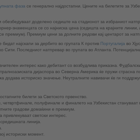
упната фаза
се генерално најдостапни. Цените на билетите за Узб
и обезбедуваат доделено седиште на стадионот за избраниот натп
орнер-знаменцата се со најниска цена (седишта на крајните линии, а
се премиум). Премиум цени за долните редови кај центарот за натп
е бидат најскапи за дербито во групата К против
Португалија
во Хју
ко Сити. Последниот натпревар во групата во Атланта. Потенцијал
ачителен интерес како дебитант со возбудлива приказна. Фудбалски
тралноазиската дијаспора во Северна Америка ќе пружи страсна по
ка додава историско значење. Неутралните навивачи ќе ги поддржув
остапните билети за Светското првенство.
нале, четвртфинале, полуфинале и финалето на Узбекистан стануваат 
лтните градови домаќини е премиум.
а привлекуваат светски интерес.
 средишната линија.
.
вој историски момент.