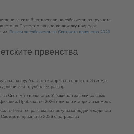
стапни за сите 3 натпревари на Узбекистан во групната
алето на Светското првенство доколку приредат
вачи.
Пакети за Узбекистан за Светското првенство 2026
ветските првенства
а деценискиот фудбалски развој.
е за Светското првенство. Узбекистан заврши со само
ификации. Пробивот во 2026 година е историски момент.
а сила. Тимот се развиваше преку извонредни младински
а. Светското првенство 2026 е награда за