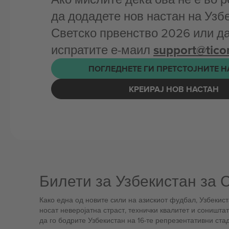
да додадете нов настан на Узб
Светско првенство 2026 или да
испратите е-маил
support@tic
ПОГЛЕДНЕТЕ ГИ ПРЕТСТОЈНИТЕ 
КРЕИРАЈ НОВ НАСТАН
Билети за Узбекистан за 
Како една од новите сили на азискиот фудбал, Узбекист
носат неверојатна страст, технички квалитет и соништа
да го бодрите Узбекистан на 16-те репрезентативни ст