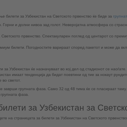
 најевтиниот — начин за купување билети за Узбекистан на Светското првенство ќе биде за
групна
и салони, премиум билети. Погодностите варираат според пакетот и може 
 за Узбекистан ќе назначуваат во кој дел од стадионот се наоѓате. 
кистан имаат тенденција да бидат поевтини од тие за нокаут рундит
 во светот.
ќе заврши групната фаза. Само 32 од 48 тима ќе се пласираат там
 групната фаза.
 билети за Узбекистан за Светс
ете на страницата за билети за Узбекистан на Светското првенство