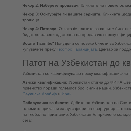
Чекор 2: Изберете продавач.
Кликнете на повеќе огласи
Чекор 3: Осигурајте ги вашите седишта.
Кликнете „дода
трошоци.
Чекор 4: Потврда.
Откако ќе платите за вашите билети з
бидат доставени од страна на продавачот преку официјал
Зошто Ticombo?
Понудени се повеќе билети за Узбекиста
купувачите преку
Ticombo Гаранцијата
. Центар за подд
Патот на Узбекистан до к
Узбекистан се квалификуваше преку квалификацискиот т
Азиски квалификации:
Узбекистан стигна до ФИФА Свет
првенство поради големиот број силни нации. Узбекист
Саудиска Арабија
и
Иран
.
Побарувачка за билети:
Дебито на Узбекистан на Светс
големите приказни за аутсајдери на овој турнир — нивната квалификација доаѓа по многу разочарувања во минатото. Со оглед на тоа што фудбалот во Централна Азија добива
на глобално признание, Узбекистан ќе привлече солиден
сега!