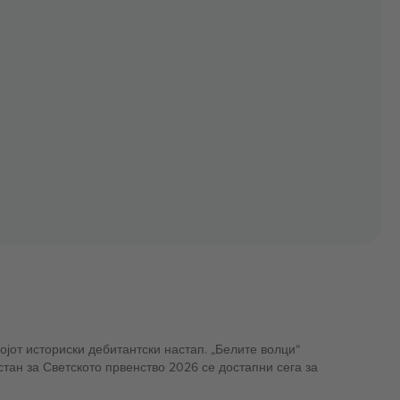
јот историски дебитантски настап. „Белите волци“
стан за Светското првенство 2026 се достапни сега за