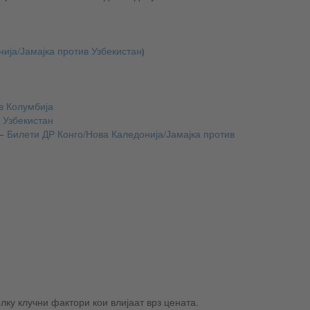
ија/Јамајка против Узбекистан
)
в Колумбија
 Узбекистан
онија/Јамајка против Узбекистан @ Стадион Мерцедес-Бенц, Атланта, САД —
Билети ДР Конго/Нова Каледонија/Јамајка против
ку клучни фактори кои влијаат врз цената.