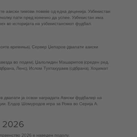
те азиски тимови повеќе од една деценија. Узбекистан
еколку пати пред конечно да успее. Узбекистан има
ех во историјата на узбекистанскиот фудбал.
сите времиња), Сервер Џепаров (двапати азиски
 ѕвезда во подем), Џалолидин Машарипов (среден ред,
одбрана, Ленс), Ислом Тухтахуџаев (одбрана), Хоџимат
ров двапати ја освои наградата Азиски фудбалер на
ации. Елдор Шомуродов игра за Рома во Серија А.
 2026
 првенство 2026 е наведен подолу.