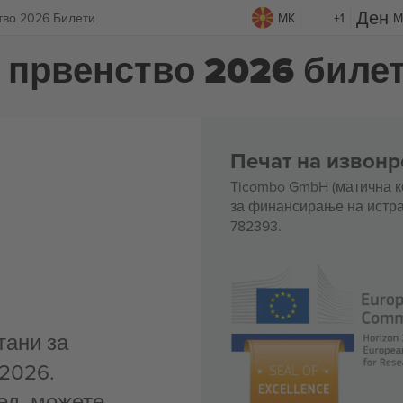
тво 2026 Билети
MK
+1
M
 првенство 2026 биле
Печат на извонр
Ticombo GmbH (матична к
за финансирање на истра
782393.
тани за
 2026.
ед, можете