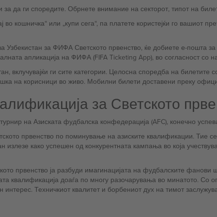
 за да ги споредите. Обрнете внимание на секторот, типот на биле
ј во кошничка“ или „купи сега“, па платете користејќи го вашиот пр
а Узбекистан за ФИФА Светското првенство, ќе добиете е-пошта за 
ната апликација на ФИФА (FIFA Ticketing App), во согласност со на
н, вклучувајќи ги сите категории. Целосна споредба на билетите с
ршка на корисници во живо. Мобилни билети доставени преку офиц
валификација за Светското прв
урнир на Азиската фудбалска конфедерација (AFC), конечно успева
ското првенство по поминување на азиските квалификации. Тие се
ан излезе како успешен од конкурентната кампања во која учествув
кото првенство ја разбуди имагинацијата на фудбалските фанови ш
 интерес. Техничкиот квалитет и борбениот дух на тимот заслужува