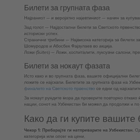
Билети за групната фаза
Најраниот — и веројатно
Зад голот — Најдостапни билети за Светското првенство. Горни и долни нивоа зад голот. Неверојатна атмосфера со страсните узбекистански навивачи кои го слават својот
историски успех.
Странични трибини — Највисока категорија за билети за Светското првенство. Спектакуларен поглед од центарот со премиум цени. Совршен агол за да ги гледате Елдор
Шомуродов и Абосбек Фајзулаев во акција.
Ложи (Suites) — Ложи, хоспиталити, луксузн
Билети за нокаут фазата
Исто како и во групната фаза, вашите официјални билети
ложите се најскапи. Билетите за групната фаза на Узбе
финалето на Светското првенство
се едни од најскапите
За нокаут рундите мора да проверите повторно откако 
нации, сонот на Узбекистан би можел да продолжи и по
Како да ги купите вашите
Чекор 1: Пребарајте ги натпреварите на Узбекистан.
Од
категорија или опсег на цени.