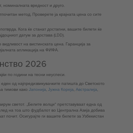
т, номиналната вредност и друго.
етпочитан метод. Проверете ја крајната цена со сите
потврда. Кога ќе станат достапни, вашите билети ќе
јдоцниот датум за достава (LDD).
о видливост на вистинската цена. Гаранција за
ијалната апликација на ФИФА.
енство 2026
јќи по години на тесни неуспеси.
 еден од најпредизвикувачките патишта до Светското
аа тимови како
Јапонија
,
Јужна Кореја
,
Австралија
,
ирум светот. „Белите волци“ претставуваат една од
ат почит. Осигурајте ги вашите билети за Узбекистан