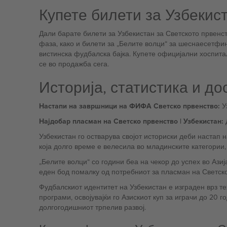
Купете билети за Узбекис
Дали барате билети за Узбекистан за Светското првенст
фаза, како и билети за „Белите волци“ за шеснаесетф
вистинска фудбалска бајка. Купете официјални хоспита
се во продажба сега.
Историја, статистика и д
Настапи на завршници на ФИФА Светско првенство:
Уз
Најдобар пласман на Светско првенство | Узбекистан:
Д
Узбекистан го остварува својот историски деби настап на ФИФА Светското првенство во 2026 год
која долго време е велесила во младинските категории
„Белите волци“ со години беа на чекор до успех во Ази
еден бод помалку од потребниот за пласман на Светско
Фудбалскиот идентитет на Узбекистан е изграден врз т
програми, освојувајќи го Азискиот куп за играчи до 20 г
долгогодишниот трпелив развој.