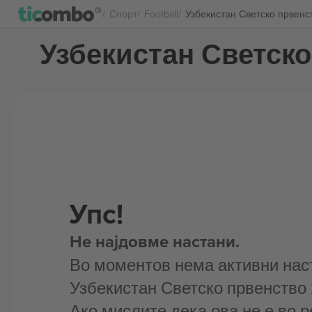
Спорт
Football
Узбекистан Светско првенс
Узбекистан Светско
Упс!
Не најдовме настани.
Во моментов нема активни нас
Узбекистан Светско првенство
Ако мислите дека ова не е во р