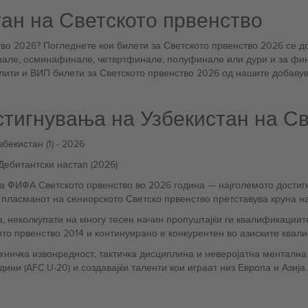
тан на Светското првенство
во 2026? Погледнете кои билети за Светското првенство 2026 се до
инале, осминафинале, четвртфинале, полуфинале или дури и за фин
лити и ВИП билети за Светското првенство 2026 од нашите добаву
остигнувања на Узбекистан на С
бекистан (1) - 2026
ебитантски настап (2026)
ина — најголемото достигнување во фудбалската историја на нацијата. За земја
, пласманот на сениорското Светско првенство претставува круна н
ја, неколкупати на многу тесен начин пропуштајќи ги квалификациит
то првенство 2014 и континуирано е конкурентен во азиските квал
ехничка извонредност, тактичка дисциплина и неверојатна менталн
одини (AFC U-20) и создавајќи таленти кои играат низ Европа и Азиј