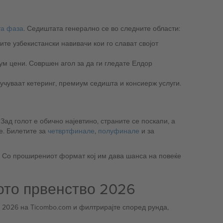
та фаза
. Седиштата генерално се во следните области:
да вклучуваат кетеринг, премиум седишта и консиерж услуги.
Зад голот е обично најевтино, страните се поскапи, а
е. Билетите за
четвртфинале
,
полуфинале
и за
у. Со проширениот формат кој им дава шанса на повеќе
кото првенство 2026
 2026 на Ticombo.com и филтрирајте според рунда,