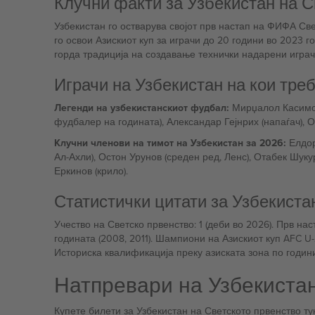
Клучни факти за Узбекистан на С
Узбекистан го остварува својот прв настап на ФИФА Све
го освои Азискиот куп за играчи до 20 години во 2023 
горда традиција на создавање технички надарени играч
Играчи на Узбекистан на кои тре
Легенди на узбекистанскиот фудбал:
Мирџалол Касимов 
фудбалер на годината), Александар Гејнрих (напаѓач), О
Клучни членови на тимот на Узбекистан за 2026:
Елдор
Ал-Ахли), Остон Урунов (среден ред, Ленс), Отабек Шуку
Еркинов (крило).
Статистички цитати за Узбекиста
Учество на Светско првенство: 1 (деби во 2026). Прв н
годината (2008, 2011). Шампиони на Азискиот куп AFC U
Историска квалификација преку азиската зона по години
Натпревари на Узбекиста
Купете билети за Узбекистан на Светското првенство т