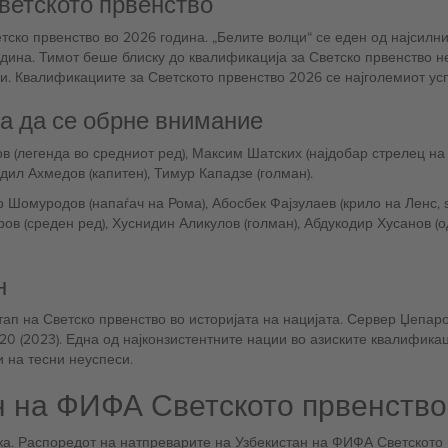
ветското првенство
тско првенство во 2026 година. „Белите волци“ се еден од најсилни
година. Тимот беше блиску до квалификација за Светско првенство н
и. Квалификациите за Светското првенство 2026 се најголемиот усп
ба да се обрне внимание
(легенда во средниот ред), Максим Шатских (најдобар стрелец на 
дил Ахмедов (капитен), Тимур Кападзе (голман).
 Шомуродов (напаѓач на Рома), Абосбек Фајзулаев (крило на Ленс,
ров (среден ред), Хуснидин Аликулов (голман), Абдукодир Хусанов (
н
астап на Светско првенство во историјата на нацијата. Сервер Џепа
-20 (2023). Една од најконзистентните нации во азиските квалифик
 на тесни неуспеси.
н на ФИФА Светското првенство
ука. Распоредот на натпреварите на Узбекистан на ФИФА Светското