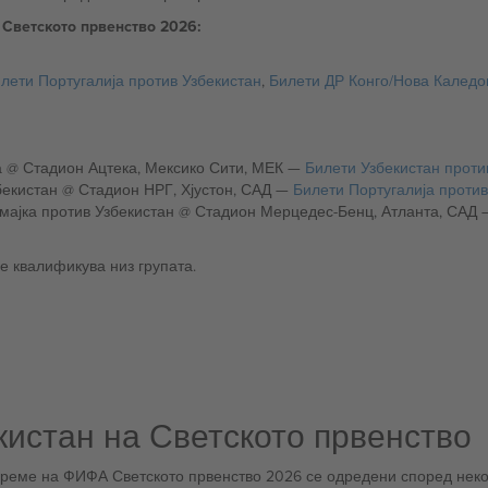
Светското првенство 2026:
лети Португалија против Узбекистан
,
Билети ДР Конго/Нова Каледон
Среда, 18 јуни (02:00 СЕВ): Узбекистан против Колумбија @ Стадион Ацтека, Мексико Сити, МЕК —
Билети Узбекистан проти
Понеделник, 23 јуни (23:00 СЕВ): Португалија против Узбекистан @ Стадион НРГ, Хјустон, САД —
Билети Португалија против
Петок, 27 јуни (23:00 СЕВ): ДР Конго/Нова Калед
е квалификува низ групата.
кистан на Светското првенство
време на ФИФА Светското првенство 2026 се одредени според некол