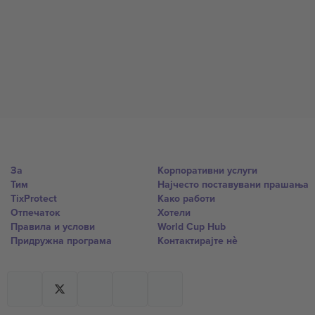
За
Корпоративни услуги
Тим
Најчесто поставувани прашања
TixProtect
Како работи
Отпечаток
Хотели
Правила и услови
World Cup Hub
Придружна програма
Контактирајте нѐ