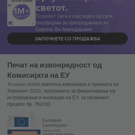
ВИ БЛАГОДАРАМ!
светот.
Ticombo® сега е најследен од сите
платформи за препродавање во
Европа. Ви благодариме!
ЗАПОЧНЕТЕ СО ПРОДАЖБА
Печат на извонредност од
Комисијата на ЕУ
Ticombo GmbH (матична компанија) е призната во
Хоризонт 2020, програмата за финансирање на
истражување и иновации на ЕУ, за нејзиниот
предлог бр. 782393.