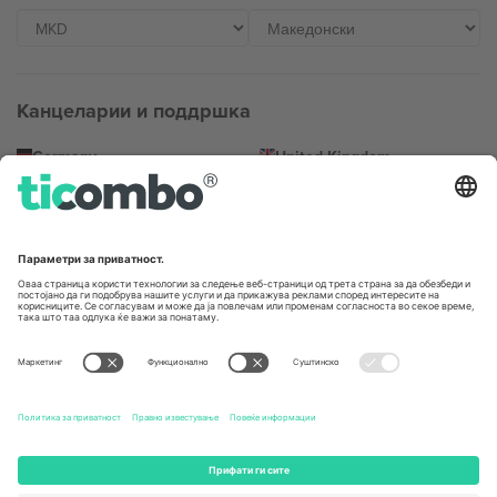
Канцеларии и поддршка
Germany
United Kingdom
Unter den Linden 24, 10117
167 City Road, London, Greater
Berlin, Germany
London, EC1V 1AW, United
Kingdom
United States
Switzerland
131 Continental Dr, Suite 305,
Dorfstrasse 52a, 6390
Newark, Delaware 19713, United
Engelberg, Switzerland
States
Bulgaria
United Arab Emirates
Regus Sofia City West, bul
UAE Dubai Silicon Oasis, DDP
Totleben 53-55, 1606 Sofia,
Building A1, Office 302, Dubai,
Bulgaria
United Arab Emirates