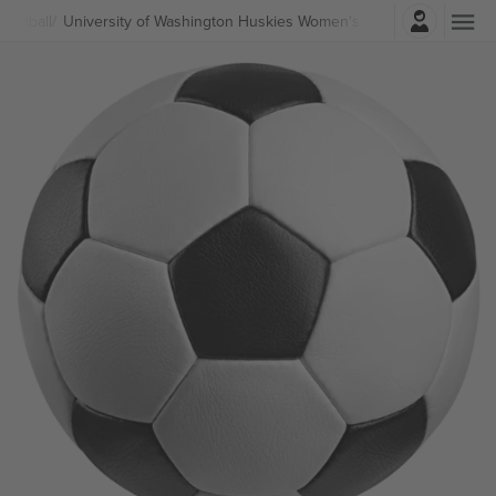
Најави се
Football
University of Washington Huskies Women's Soccer Билети