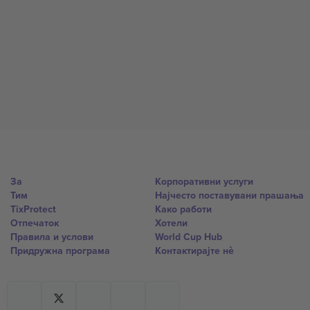
За
Корпоративни услуги
Тим
Најчесто поставувани прашања
TixProtect
Како работи
Отпечаток
Хотели
Правила и услови
World Cup Hub
Придружна програма
Контактирајте нѐ