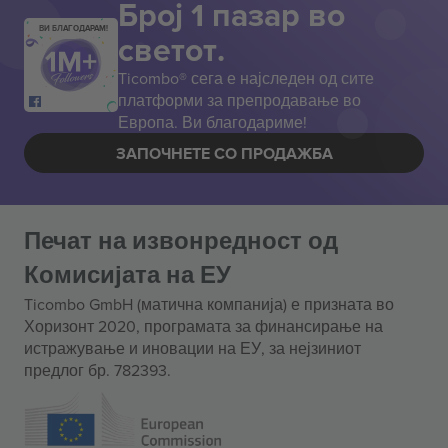
Број 1 пазар во
ВИ БЛАГОДАРАМ!
светот.
Ticombo® сега е најследен од сите
платформи за препродавање во
Европа. Ви благодариме!
ЗАПОЧНЕТЕ СО ПРОДАЖБА
Печат на извонредност од
Комисијата на ЕУ
Ticombo GmbH (матична компанија) е призната во
Хоризонт 2020, програмата за финансирање на
истражување и иновации на ЕУ, за нејзиниот
предлог бр. 782393.