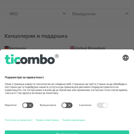
Канцеларии и поддршка
Germany
United Kingdom
Unter den Linden 24, 10117
167 City Road, London, Greater
Berlin, Germany
London, EC1V 1AW, United
Kingdom
United States
Switzerland
131 Continental Dr, Suite 305,
Dorfstrasse 52a, 6390
Newark, Delaware 19713, United
Engelberg, Switzerland
States
Bulgaria
United Arab Emirates
Regus Sofia City West, bul
UAE Dubai Silicon Oasis, DDP
Totleben 53-55, 1606 Sofia,
Building A1, Office 302, Dubai,