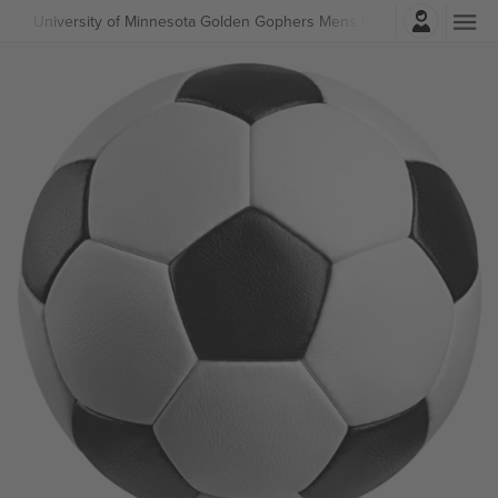
Најави се
ball
University of Minnesota Golden Gophers Mens Hockey Билети