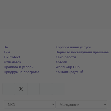
За
Корпоративни услуги
Тим
Најчесто поставувани прашања
TixProtect
Како работи
Отпечаток
Хотели
Правила и услови
World Cup Hub
Придружна програма
Контактирајте нѐ