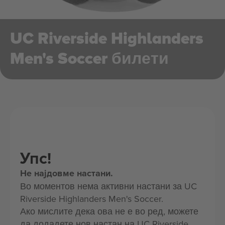
UC Riverside Highlanders
Men's Soccer билети
Упс!
Не најдовме настани.
Во моментов нема активни настани за UC
Riverside Highlanders Men's Soccer.
Ако мислите дека ова не е во ред, можете
да додадете нов настан на UC Riverside