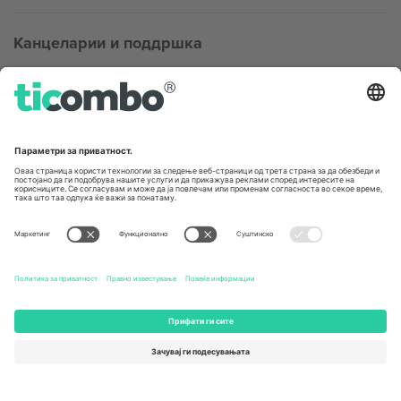
Канцеларии и поддршка
Germany
United Kingdom
Unter den Linden 24, 10117
167 City Road, London, Greater
Berlin, Germany
London, EC1V 1AW, United
Kingdom
United States
Switzerland
131 Continental Dr, Suite 305,
Dorfstrasse 52a, 6390
Newark, Delaware 19713, United
Engelberg, Switzerland
States
Bulgaria
United Arab Emirates
Regus Sofia City West, bul
UAE Dubai Silicon Oasis, DDP
Totleben 53-55, 1606 Sofia,
Building A1, Office 302, Dubai,
Bulgaria
United Arab Emirates
Mexico