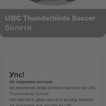
UBC Thunderbirds Soccer
билети
Упс!
Не најдовме настани.
Во моментов нема активни настани за UBC
Thunderbirds Soccer.
Ако мислите дека ова не е во ред, можете
да додадете нов настан на UBC