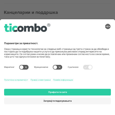
Канцеларии и поддршка
Germany
United Kingdom
Unter den Linden 24, 10117
167 City Road, London, Greater
Berlin, Germany
London, EC1V 1AW, United
Kingdom
United States
Switzerland
131 Continental Dr, Suite 305,
Dorfstrasse 52a, 6390
Newark, Delaware 19713, United
Engelberg, Switzerland
States
Bulgaria
United Arab Emirates
Regus Sofia City West, bul
UAE Dubai Silicon Oasis, DDP
Totleben 53-55, 1606 Sofia,
Building A1, Office 302, Dubai,
Bulgaria
United Arab Emirates
Mexico