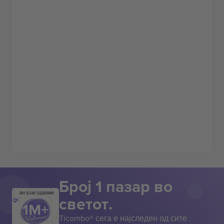
Број 1 пазар во
ВИ БЛАГОДАРАМ!
светот.
Ticombo® сега е најследен од сите