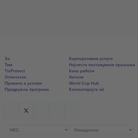
За
Корпоративни услуги
Тим
Најчесто поставувани прашања
TixProtect
Како работи
Отпечаток
Хотели
Правила и услови
World Cup Hub
Придружна програма
Контактирајте нѐ