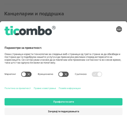
Канцеларии и поддршка
Germany
United Kingdom
Unter den Linden 24, 10117
167 City Road, London, Greater
Berlin, Germany
London, EC1V 1AW, United
Kingdom
United States
Switzerland
131 Continental Dr, Suite 305,
Dorfstrasse 52a, 6390
Newark, Delaware 19713, United
Engelberg, Switzerland
States
Bulgaria
United Arab Emirates
Regus Sofia City West, bul
UAE Dubai Silicon Oasis, DDP
Totleben 53-55, 1606 Sofia,
Building A1, Office 302, Dubai,
Bulgaria
United Arab Emirates
Mexico