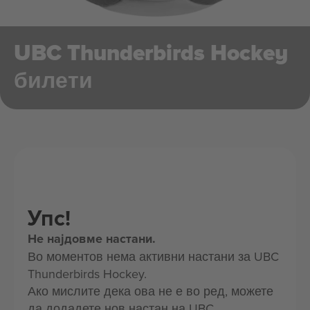
UBC Thunderbirds Hockey
билети
Упс!
Не најдовме настани.
Во моментов нема активни настани за UBC
Thunderbirds Hockey.
Ако мислите дека ова не е во ред, можете
да додадете нов настан на UBC