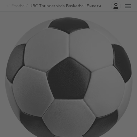
Најави се
порт
Football
UBC Thunderbirds Basketball Билети