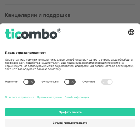
Канцеларии и поддршка
Germany
United Kingdom
Unter den Linden 24, 10117
167 City Road, London, Greater
Berlin, Germany
London, EC1V 1AW, United
Kingdom
United States
Switzerland
131 Continental Dr, Suite 305,
Dorfstrasse 52a, 6390
Newark, Delaware 19713, United
Engelberg, Switzerland
States
Bulgaria
United Arab Emirates
Regus Sofia City West, bul
UAE Dubai Silicon Oasis, DDP
Totleben 53-55, 1606 Sofia,
Building A1, Office 302, Dubai,
Bulgaria
United Arab Emirates
Mexico