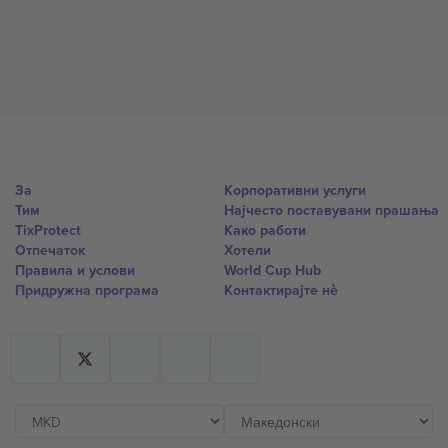
За
Корпоративни услуги
Тим
Најчесто поставувани прашања
TixProtect
Како работи
Отпечаток
Хотели
Правила и услови
World Cup Hub
Придружна програма
Контактирајте нѐ