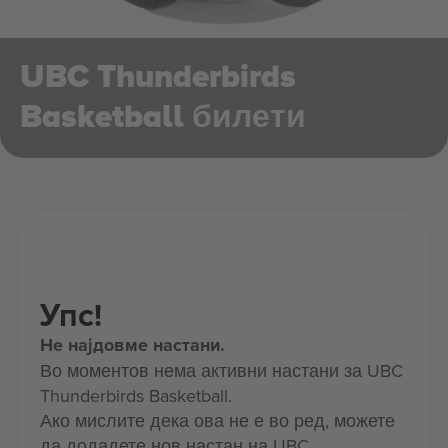
UBC Thunderbirds
Basketball билети
Упс!
Не најдовме настани.
Во моментов нема активни настани за UBC
Thunderbirds Basketball.
Ако мислите дека ова не е во ред, можете
да додадете нов настан на UBC