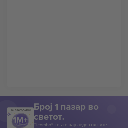
Број 1 пазар во
ВИ БЛАГОДАРАМ!
светот.
Ticombo® сега е најследен од сите