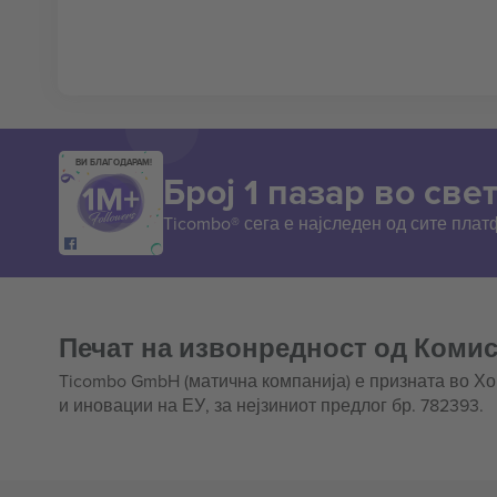
ВИ БЛАГОДАРАМ!
Број 1 пазар во свет
Ticombo® сега е најследен од сите пла
Печат на извонредност од Комис
Ticombo GmbH (матична компанија) е призната во Х
и иновации на ЕУ, за нејзиниот предлог бр. 782393.