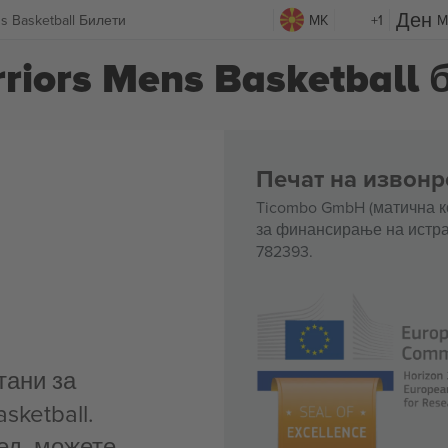
ns Basketball Билети
MK
+1
M
rriors Mens Basketball
Печат на извонр
Ticombo GmbH (матична к
за финансирање на истра
782393.
тани за
sketball.
ед, можете