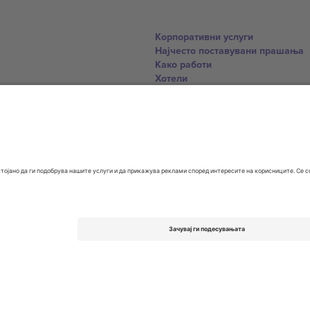
Корпоративни услуги
Најчесто поставувани прашања
Како работи
Хотели
World Cup Hub
Контактирајте нѐ
United Kingdom
167 City Road, London, Greater L
Switzerland
United States
Dorfstrasse 52a, 6390 Engelberg, 