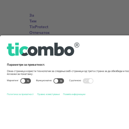
За
Тим
TixProtect
Отпечаток
Правила и услови
Придружна програма
Канцеларии и поддршка
Germany
Unter den Linden 24, 10117 Berlin, Germany
United States
131 Continental Dr, Suite 305, Newark, Delaware 19713, 