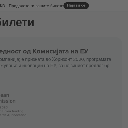
Најави се
KD
Продадете ги вашите билети
 билети
едност од Комисијата на ЕУ
омпанија) е призната во Хоризонт 2020, програмата
жување и иновации на ЕУ, за нејзиниот предлог бр.