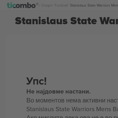
Спорт
Football
Stanislaus State Warriors Me
Stanislaus State Wa
Упс!
Не најдовме настани.
Во моментов нема активни нас
Stanislaus State Warriors Mens Ba
Ако мислите дека ова не е во р