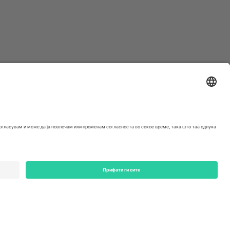
ondon, EC1V 1AW, United Kingdom
Switzerland