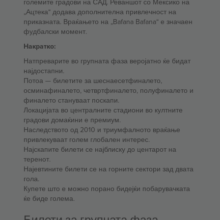
големите градови на САД. Реваншот со Мексико на
„Ацтека“ додава дополнителна привлечност на
приказната. Враќањето на „Bafana Bafana“ е значаен
фудбалски момент.
Накратко:
Натпреварите во групната фаза веројатно ќе бидат
најдостапни.
Потоа — билетите за шеснаесетфиналето,
осминафиналето, четвртфиналето, полуфиналето и
финалето стануваат поскапи.
Локацијата во централните стадиони во култните
градови домаќини е премиум.
Наследството од 2010 и триумфалното враќање
привлекуваат голем глобален интерес.
Најскапите билети се најблиску до центарот на
теренот.
Најевтините билети се на горните сектори зад двата
гола.
Купете што е можно порано бидејќи побарувачката
ќе биде голема.
Билети за групната фаза