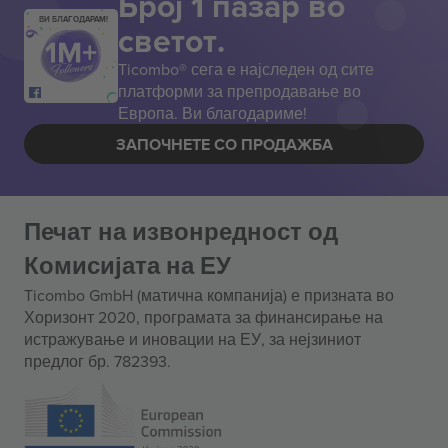
Број 1 пазар во
ВИ БЛАГОДАРАМ!
светот.
Ticombo® сега е најследен од сите
платформи за препродавање во
Европа. Ви благодариме!
ЗАПОЧНЕТЕ СО ПРОДАЖБА
Печат на извонредност од
Комисијата на ЕУ
Ticombo GmbH (матична компанија) е призната во
Хоризонт 2020, програмата за финансирање на
истражување и иновации на ЕУ, за нејзиниот
предлог бр. 782393.