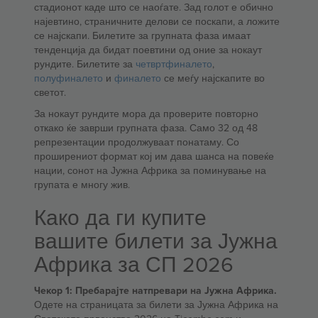
стадионот каде што се наоѓате. Зад голот е обично
најевтино, страничните делови се поскапи, а ложите
се најскапи. Билетите за групната фаза имаат
тенденција да бидат поевтини од оние за нокаут
рундите. Билетите за
четвртфиналето
,
полуфиналето
и
финалето
се меѓу најскапите во
светот.
За нокаут рундите мора да проверите повторно
откако ќе заврши групната фаза. Само 32 од 48
репрезентации продолжуваат понатаму. Со
проширениот формат кој им дава шанса на повеќе
нации, сонот на Јужна Африка за поминување на
групата е многу жив.
Како да ги купите
вашите билети за Јужна
Африка за СП 2026
Чекор 1: Пребарајте натпревари на Јужна Африка.
Одете на страницата за билети за Јужна Африка на