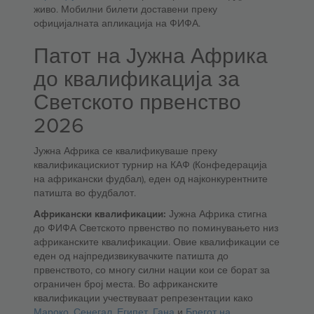
живо. Мобилни билети доставени преку
официјалната апликација на ФИФА.
Патот на Јужна Африка
до квалификација за
Светското првенство
2026
Јужна Африка се квалификуваше преку
квалификацискиот турнир на КАФ (Конфедерација
на африкански фудбал), еден од најконкурентните
патишта во фудбалот.
Африкански квалификации:
Јужна Африка стигна
до ФИФА Светското првенство по поминувањето низ
африканските квалификации. Овие квалификации се
еден од најпредизвикувачките патишта до
првенството, со многу силни нации кои се борат за
ограничен број места. Во африканските
квалификации учествуваат репрезентации како
Мароко
,
Сенегал
,
Египет
,
Гана
и
Брегот на