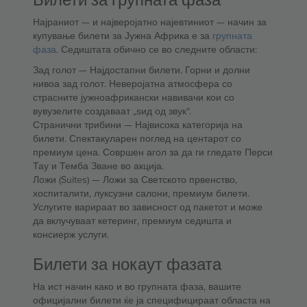
Најраниот — и најверојатно најевтиниот — начин за
купување билети за Јужна Африка е за
групната
фаза
. Седиштата обично се во следните области:
Зад голот — Најдостапни билети. Горни и долни
нивоа зад голот. Неверојатна атмосфера со
страсните јужноафрикански навивачи кои со
вувузелите создаваат „ѕид од звук“.
Странични трибини — Највисока категорија на
билети. Спектакуларен поглед на центарот со
премиум цена. Совршен агол за да ги гледате Перси
Тау и Темба Зване во акција.
Ложи (Suites) — Ложи за Светското првенство,
хоспиталити, луксузни салони, премиум билети.
Услугите варираат во зависност од пакетот и може
да вклучуваат кетеринг, премиум седишта и
консиерж услуги.
Билети за нокаут фазата
На ист начин како и во групната фаза, вашите
официјални билети ќе ја специфицираат областа на