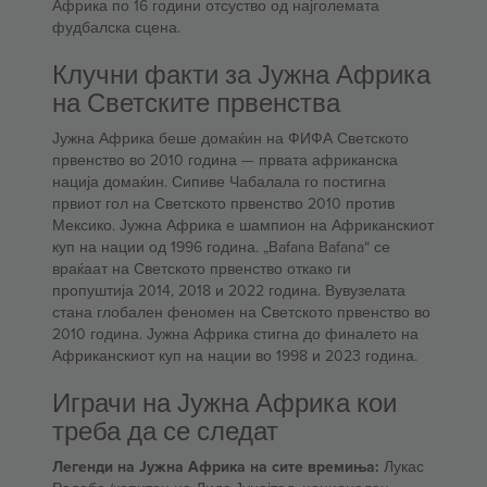
Африка по 16 години отсуство од најголемата
фудбалска сцена.
Клучни факти за Јужна Африка
на Светските првенства
Јужна Африка беше домаќин на ФИФА Светското
првенство во 2010 година — првата африканска
нација домаќин. Сипиве Чабалала го постигна
првиот гол на Светското првенство 2010 против
Мексико. Јужна Африка е шампион на Африканскиот
куп на нации од 1996 година. „Bafana Bafana“ се
враќаат на Светското првенство откако ги
пропуштија 2014, 2018 и 2022 година. Вувузелата
стана глобален феномен на Светското првенство во
2010 година. Јужна Африка стигна до финалето на
Африканскиот куп на нации во 1998 и 2023 година.
Играчи на Јужна Африка кои
треба да се следат
Легенди на Јужна Африка на сите времиња:
Лукас