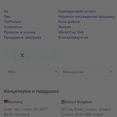
За
Корпоративни услуги
Тим
Најчесто поставувани прашања
TixProtect
Како работи
Отпечаток
Хотели
Правила и услови
World Cup Hub
Придружна програма
Контактирајте нѐ
Канцеларии и поддршка
Germany
United Kingdom
Unter den Linden 24, 10117
167 City Road, London, Greater
Berlin, Germany
London, EC1V 1AW, United