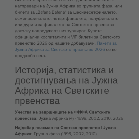
натпревари на Јужна Африка во групната фаза, или
билети за „Bafana Bafana“ за шеснаесетфиналето,
осминафиналето, четвртфиналето, полуфиналето
или дури и за финалето на Светското првенство
доколку напредуваат низ турнирот. Купете
официјални хоспиталити и VIP билети за Светското
првенство 2026 од нашите добавувачи.
Пакети за
Јужна Африка за Светското првенство 2026
се во
продажба сега.
Историја, статистика и
достигнувања на Јужна
Африка на Светските
првенства
Учества на завршниците на ФИФА Светските
првенства:
Јужна Африка (4) - 1998, 2002, 2010, 2026
Најдобар пласман на Светско првенство | Јужна
Африка:
Групна фаза (1998, 2002, 2010)