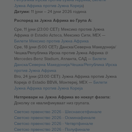
Јужна Африка против Јужна Кореја
)
Датуми:
11 јуни – 24 јуни 2026 година
Распоред за Јужна Африка во Група А:
Сре, 11 јуни (23:00 СЕТ): Мексико против Јужна
Африка @ Estadio Azteca, Мексико Сити, MEX —
Билети Мексико против Јужна Африка
Сре, 18 јуни (5:00 СЕТ): Данска/Северна Македонија/
Чешка/Република Ирска против Јужна Африка @
Mercedes-Benz Stadium, Атланта, САД —
Билети
Данска/Северна Македонија/Чешка/Република Ирска
против Јужна Африка
Вто, 24 јуни (23:00 СЕТ): Јужна Африка против Јужна
Кореја @ Estadio BBVA, Монтереј, MEX —
Билети
Јужна Африка против Јужна Кореја
Натпревари на Јужна Африка во нокаут фазата:
Доколку се квалификуваат низ групата.
Светско првенство 2026 - Шеснаесетфинале
Светско првенство 2026 - Осминафинале
Светско првенство 2026 - Четвртфинале
Светско првенство 2026 - Полуфинале