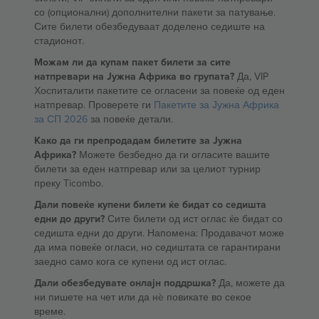
со (опционални) дополнителни пакети за патување.
Сите билети обезбедуваат доделено седиште на
стадионот.
Можам ли да купам пакет билети за сите
натпревари на Јужна Африка во групата?
Да, VIP
Хоспиталити пакетите се огласени за повеќе од еден
натпревар. Проверете ги
Пакетите за Јужна Африка
за СП 2026
за повеќе детали.
Како да ги препродадам билетите за Јужна
Африка?
Можете безбедно да ги огласите вашите
билети за еден натпревар или за целиот турнир
преку Ticombo.
Дали повеќе купени билети ќе бидат со седишта
едни до други?
Сите билети од ист оглас ќе бидат со
седишта едни до други. Напомена: Продавачот може
да има повеќе огласи, но седиштата се гарантирани
заедно само кога се купени од ист оглас.
Дали обезбедувате онлајн поддршка?
Да, можете да
ни пишете на чет или да нè повикате во секое
време.