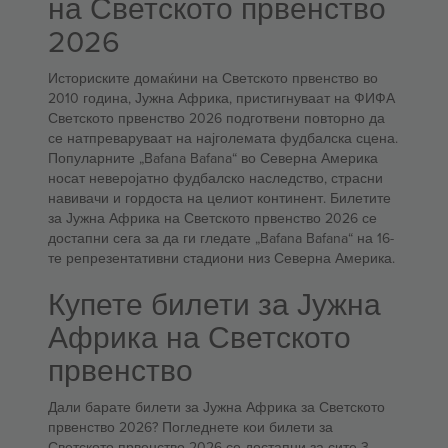
на Светското првенство
2026
Историските домаќини на Светското првенство во
2010 година, Јужна Африка, пристигнуваат на ФИФА
Светското првенство 2026 подготвени повторно да
се натпреваруваат на најголемата фудбалска сцена.
Популарните „Bafana Bafana“ во Северна Америка
носат неверојатно фудбалско наследство, страсни
навивачи и гордоста на целиот континент. Билетите
за Јужна Африка на Светското првенство 2026 се
достапни сега за да ги гледате „Bafana Bafana“ на 16-
те репрезентативни стадиони низ Северна Америка.
Купете билети за Јужна
Африка на Светското
првенство
Дали барате билети за Јужна Африка за Светското
првенство 2026? Погледнете кои билети за
Светското првенство 2026 се достапни за сите 3