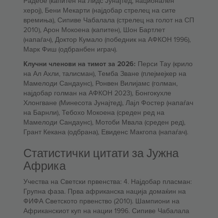
Радебе (капитен на Лидс Јунајтед, национален
херој), Бени Мекарти (најдобар стрелец на сите
времиња), Сипиве Чабалала (стрелец на голот на СП
2010), Арон Мокоена (капитен), Шон Бартлет
(напаѓач), Доктор Кумало (победник на АФКОН 1996),
Марк Фиш (одбранбен играч).
Клучни членови на тимот за 2026:
Перси Тау (крило
на Ал Ахли, талисман), Темба Зване (плејмејкер на
Мамелоди Сандаунс), Ронвен Вилијамс (голман,
најдобар голман на АФКОН 2023), Бонгокухле
Хлонгване (Минесота Јунајтед), Лајл Фостер (напаѓач
на Барнли), Тебохо Мокоена (среден ред на
Мамелоди Сандаунс), Мотоби Мвала (среден ред),
Грант Кекана (одбрана), Евиденс Макгопа (напаѓач).
Статистички цитати за Јужна
Африка
Учества на Светски првенства: 4. Најдобар пласман:
Групна фаза. Прва африканска нација домаќин на
ФИФА Светското првенство (2010). Шампиони на
Африканскиот куп на нации 1996. Сипиве Чабалала