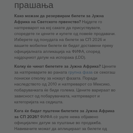
прашања
Како можам да резервирам билети за Јужна
Африка на Светското првенство?
Најдете го
натпреварот на кој сакате да присуствувате,
споредете ги цените и купете од повеќе продавачи.
Изберете од понудата на билети за СП 2026 и
вашите мобилни билети ќе бидат доставени преку
официјалната апликација на ФИФА, според
најдоцниот датум на испорака (LDD).
Колку ќе чинат билетите за Јужна Африка?
Цените
за натпреварите во раната
групна фаза
се секогаш
пониски отколку за нокаут фазата. Поради
наследството од 2010 и натпреварот со Мексико,
побарувачката ќе биде голема. Цените варираат во
зависност од побарувачката, натпреварот и
категоријата на седишта.
Кога ќе бидат пуштени билетите за Јужна Африка
за СП 2026?
ФИФА сè уште нема објавено
официјален датум за пуштање во продажба.
Навивачите можат да аплицираат за билети од