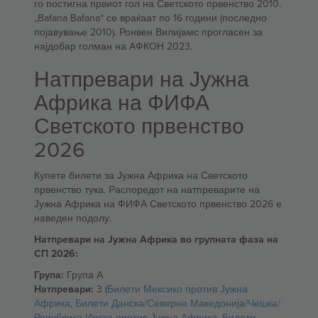
го постигна првиот гол на Светското првенство 2010.
„Bafana Bafana“ се враќаат по 16 години (последно
појавување 2010). Ронвен Вилијамс прогласен за
најдобар голман на АФКОН 2023.
Натпревари на Јужна
Африка на ФИФА
Светското првенство
2026
Купете билети за Јужна Африка на Светското
првенство тука. Распоредот на натпреварите на
Јужна Африка на ФИФА Светското првенство 2026 е
наведен подолу.
Натпревари на Јужна Африка во групната фаза на
СП 2026:
Група:
Група А
Натпревари:
3 (
Билети Мексико против Јужна
Африка
,
Билети Данска/Северна Македонија/Чешка/
Република Ирска против Јужна Африка
,
Билети