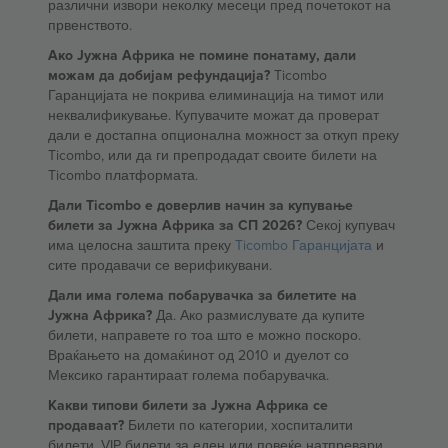
различни извори неколку месеци пред почетокот на
првенството.
Ако Јужна Африка не помине понатаму, дали
можам да добијам рефундација?
Ticombo
Гаранцијата не покрива елиминација на тимот или
неквалификување. Купувачите можат да проверат
дали е достапна опционална можност за откуп преку
Ticombo, или да ги препродадат своите билети на
Ticombo платформата.
Дали Ticombo е доверлив начин за купување
билети за Јужна Африка за СП 2026?
Секој купувач
има целосна заштита преку
Ticombo Гаранцијата
и
сите продавачи се верификувани.
Дали има голема побарувачка за билетите на
Јужна Африка?
Да. Ако размислувате да купите
билети, направете го тоа што е можно поскоро.
Враќањето на домаќинот од 2010 и дуелот со
Мексико гарантираат голема побарувачка.
Какви типови билети за Јужна Африка се
продаваат?
Билети по категории, хоспиталити
билети, VIP билети за еден или повеќе натпревари