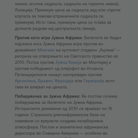
линии, аголни седишта, седишта на горните нивоа).
Локација: Премиум цена за седишта зад или спроти
клупата за тимови (страничните седишта се
премиум). Исто така, премиум цена се плаќа за
долните редови кај централната линија.
Против кого игра Јужна Африка:
Билетите ќе бидат
најскапи кога Јужна Африка игра против ко-
домаќинот
Мексико
на култниот стадион „Ацтека“ —
реприза на отворањето на Светското првенство во
2010. Потоа против
Јужна Кореја
во Монтереј и
против победникот од плејофот во Атланта.
Потенцијалните нокаут натпревари против
Аргентина
,
Бразил
,
Франција
или
Германија
исто
така ќн влијаат на цената.
Побарувачка за Јужна Африка:
Ќе постои голема
побарувачка за билетите на Јужна Африка.
Историските домаќини од 2010 се враќаат по 16
години. Страсната јужноафриканска база на
навивачи со вувузели создава незаборавна
атмосфера. Постои и значителна африканска
дијаспора во Северна Америка — особено во