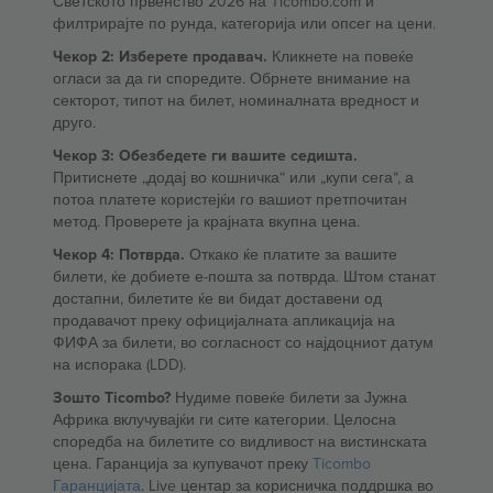
Светското првенство 2026 на Ticombo.com и
филтрирајте по рунда, категорија или опсег на цени.
Чекор 2: Изберете продавач.
Кликнете на повеќе
огласи за да ги споредите. Обрнете внимание на
секторот, типот на билет, номиналната вредност и
друго.
Чекор 3: Обезбедете ги вашите седишта.
Притиснете „додај во кошничка“ или „купи сега“, а
потоа платете користејќи го вашиот претпочитан
метод. Проверете ја крајната вкупна цена.
Чекор 4: Потврда.
Откако ќе платите за вашите
билети, ќе добиете е-пошта за потврда. Штом станат
достапни, билетите ќе ви бидат доставени од
продавачот преку официјалната апликација на
ФИФА за билети, во согласност со најдоцниот датум
на испорака (LDD).
Зошто Ticombo?
Нудиме повеќе билети за Јужна
Африка вклучувајќи ги сите категории. Целосна
споредба на билетите со видливост на вистинската
цена. Гаранција за купувачот преку
Ticombo
Гаранцијата
. Live центар за корисничка поддршка во