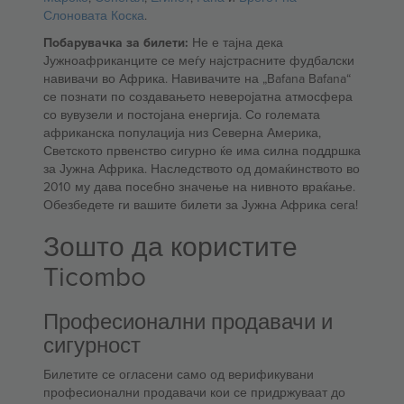
Слоновата Коска
.
Побарувачка за билети:
Не е тајна дека
Јужноафриканците се меѓу најстрасните фудбалски
навивачи во Африка. Навивачите на „Bafana Bafana“
се познати по создавањето неверојатна атмосфера
со вувузели и постојана енергија. Со големата
африканска популација низ Северна Америка,
Светското првенство сигурно ќе има силна поддршка
за Јужна Африка. Наследството од домаќинството во
2010 му дава посебно значење на нивното враќање.
Обезбедете ги вашите билети за Јужна Африка сега!
Зошто да користите
Ticombo
Професионални продавачи и
сигурност
Билетите се огласени само од верификувани
професионални продавачи кои се придржуваат до