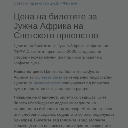
Светско првенство 2026 - Финале
Цена на билетите за
Јужна Африка на
Светското првенство
Цените на билетите за Јужна Африка за време на
ФИФА Светското првенство 2026 се одредени
според неколку клучни фактори кои влијаат на
крајната сума.
Нивоа на цени:
Цените на билетите за Јужна
Африка во
групната фаза
се генерално најдостапни.
Цените за
нокаут фазата
започнуваат од повисока
сума и растат со секоја наредна рунда.
Локација на стадионот:
Билети со седишта: Сите
билети обезбедуваат доделено седиште на
стадионот за избраниот натпревар. Нема општ влез
или слободно седење; седиштата се распределуваат
однапред. Билетите зад головите и зад аголните
знаменца се со најниска цена (седишта на крајните