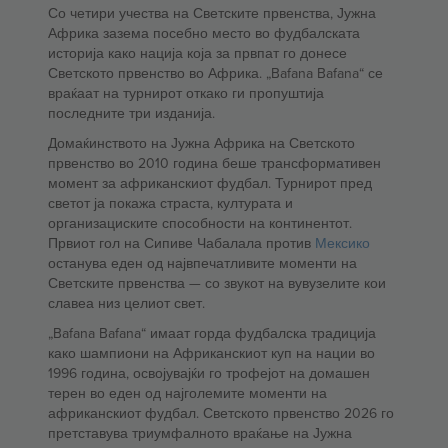
Со четири учества на Светските првенства, Јужна
Африка зазема посебно место во фудбалската
историја како нација која за првпат го донесе
Светското првенство во Африка. „Bafana Bafana“ се
враќаат на турнирот откако ги пропуштија
последните три изданија.
Домаќинството на Јужна Африка на Светското
првенство во 2010 година беше трансформативен
момент за африканскиот фудбал. Турнирот пред
светот ја покажа страста, културата и
организациските способности на континентот.
Првиот гол на Сипиве Чабалала против
Мексико
останува еден од највпечатливите моменти на
Светските првенства — со звукот на вувузелите кои
славеа низ целиот свет.
„Bafana Bafana“ имаат горда фудбалска традиција
како шампиони на Африканскиот куп на нации во
1996 година, освојувајќи го трофејот на домашен
терен во еден од најголемите моменти на
африканскиот фудбал. Светското првенство 2026 го
претставува триумфалното враќање на Јужна