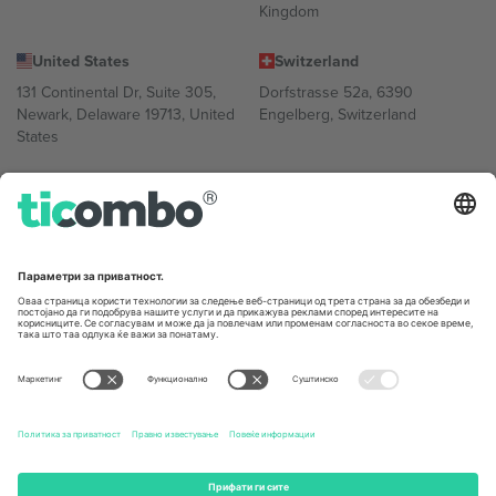
Kingdom
United States
Switzerland
131 Continental Dr, Suite 305,
Dorfstrasse 52a, 6390
Newark, Delaware 19713, United
Engelberg, Switzerland
States
Bulgaria
United Arab Emirates
Regus Sofia City West, bul
UAE Dubai Silicon Oasis, DDP
Totleben 53-55, 1606 Sofia,
Building A1, Office 302, Dubai,
Bulgaria
United Arab Emirates
Mexico
Av Chapultepec 360, Roma
Norte, Cuauhtémoc, 06700
Ciudad de México, CDMX,
Mexico
Правното лице на давателот на платформата може да се
разликува во зависност од локацијата, настанот и/или доменот.
За детали, проверете ја конкретната страница на настанот.,