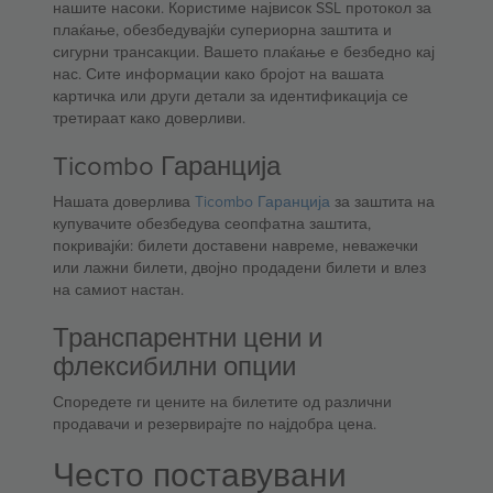
нашите насоки. Користиме највисок SSL протокол за
плаќање, обезбедувајќи супериорна заштита и
сигурни трансакции. Вашето плаќање е безбедно кај
нас. Сите информации како бројот на вашата
картичка или други детали за идентификација се
третираат како доверливи.
Ticombo Гаранција
Нашата доверлива
Ticombo Гаранција
за заштита на
купувачите обезбедува сеопфатна заштита,
покривајќи: билети доставени навреме, неважечки
или лажни билети, двојно продадени билети и влез
на самиот настан.
Транспарентни цени и
флексибилни опции
Споредете ги цените на билетите од различни
продавачи и резервирајте по најдобра цена.
Често поставувани