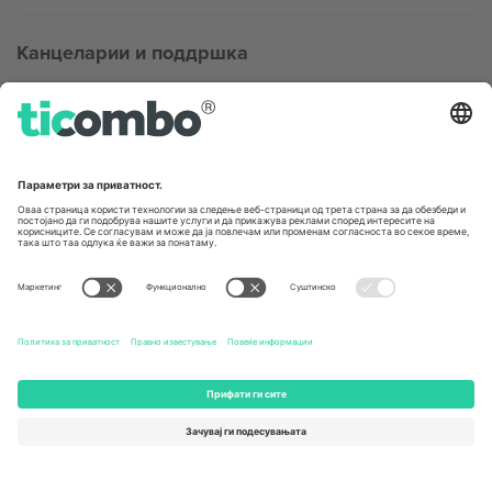
Канцеларии и поддршка
Germany
United Kingdom
Unter den Linden 24, 10117
167 City Road, London, Greater
Berlin, Germany
London, EC1V 1AW, United
Kingdom
United States
Switzerland
131 Continental Dr, Suite 305,
Dorfstrasse 52a, 6390
Newark, Delaware 19713, United
Engelberg, Switzerland
States
Bulgaria
United Arab Emirates
Regus Sofia City West, bul
UAE Dubai Silicon Oasis, DDP
Totleben 53-55, 1606 Sofia,
Building A1, Office 302, Dubai,
Bulgaria
United Arab Emirates
Mexico