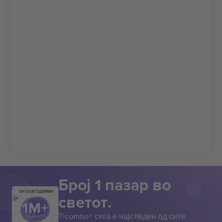
Број 1 пазар во
ВИ БЛАГОДАРАМ!
светот.
Ticombo® сега е најследен од сите