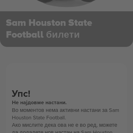
Sam Houston State
Football билети
Упс!
Не најдовме настани.
Во моментов нема активни настани за Sam
Houston State Football.
Ако мислите дека ова не е во ред, можете
да додадете нов настан на Sam Houston