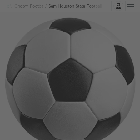
Најави се
Спорт
Football
Sam Houston State Football Билети