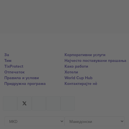
За
Корпоративни услуги
Тим
Најчесто поставувани прашања
TixProtect
Како работи
Отпечаток
Хотели
Правила и услови
World Cup Hub
Придружна програма
Контактирајте нѐ