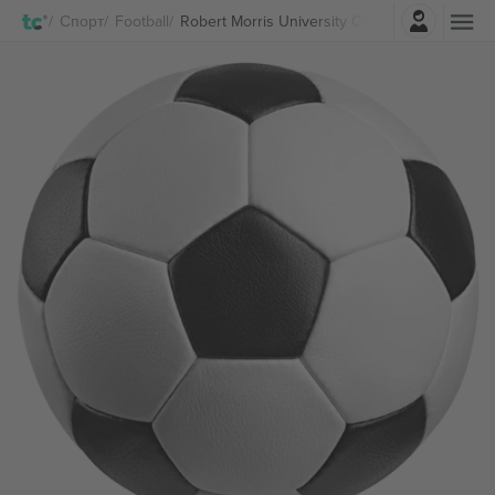
Најави се
Спорт
Football
Robert Morris University Colonials Football Б