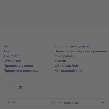
За
Корпоративни услуги
Тим
Најчесто поставувани прашања
TixProtect
Како работи
Отпечаток
Хотели
Правила и услови
World Cup Hub
Придружна програма
Контактирајте нѐ