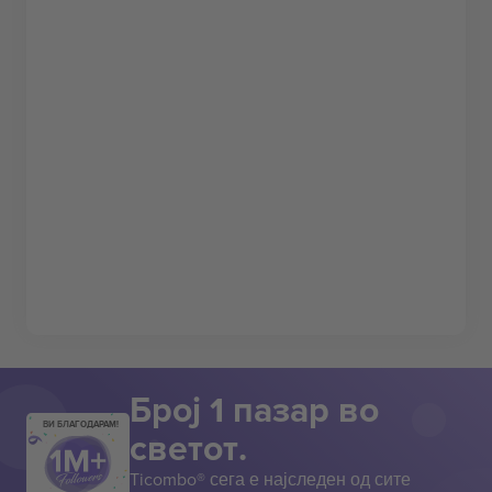
Број 1 пазар во
ВИ БЛАГОДАРАМ!
светот.
Ticombo® сега е најследен од сите