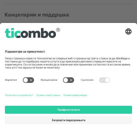
Канцеларии и поддршка
Germany
United Kingdom
Unter den Linden 24, 10117
167 City Road, London, Greater
Berlin, Germany
London, EC1V 1AW, United
Kingdom
United States
Switzerland
131 Continental Dr, Suite 305,
Dorfstrasse 52a, 6390
Newark, Delaware 19713, United
Engelberg, Switzerland
States
Bulgaria
United Arab Emirates
Regus Sofia City West, bul
UAE Dubai Silicon Oasis, DDP
Totleben 53-55, 1606 Sofia,
Building A1, Office 302, Dubai,
Bulgaria
United Arab Emirates
Mexico