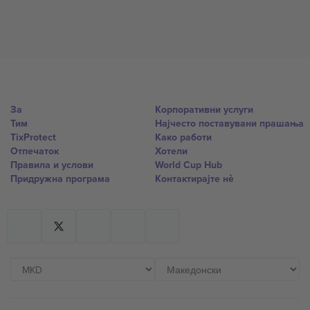
За
Корпоративни услуги
Тим
Најчесто поставувани прашања
TixProtect
Како работи
Отпечаток
Хотели
Правила и услови
World Cup Hub
Придружна програма
Контактирајте нѐ