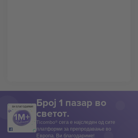
Број 1 пазар во
ВИ БЛАГОДАРАМ!
светот.
Ticombo® сега е најследен од сите
платформи за препродавање во
Европа. Ви благодариме!