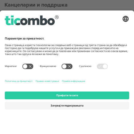
Канцеларии и поддршка
Germany
United Kingdom
Unter den Linden 24, 10117
167 City Road, London, Greater
Berlin, Germany
London, EC1V 1AW, United
Kingdom
United States
Switzerland
131 Continental Dr, Suite 305,
Dorfstrasse 52a, 6390
Newark, Delaware 19713, United
Engelberg, Switzerland
States
Bulgaria
United Arab Emirates
Regus Sofia City West, bul
UAE Dubai Silicon Oasis, DDP
Totleben 53-55, 1606 Sofia,
Building A1, Office 302, Dubai,
Bulgaria
United Arab Emirates
Mexico
Av Chapultepec 360, Roma
Norte, Cuauhtémoc, 06700