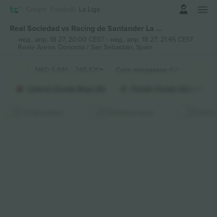
Најави се
Спорт
Football
La Liga
Real Sociedad vs Racing de Santander La Liga билети
нед., апр. 18 27, 20:00 CEST
-
нед., апр. 18 27, 21:45 CEST
Reale Arena,
Donostia / San Sebastián, Spain
MKD
5.846
-
248.421
Сите продавачи (52)
Триби
Lateral Grada Baja (9)
Fondo Grada Alta (7)
Сокриј мапа
Прикачи мапа
Цени