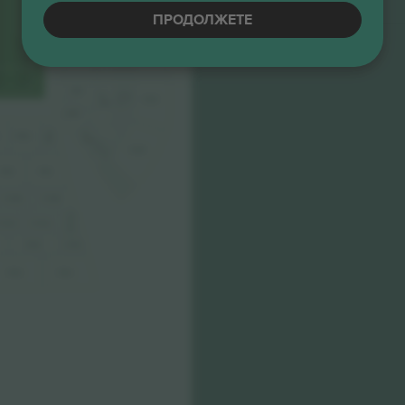
Е-билет
Бизнис продавач
S1
S1AA5
SPV5
S2A6
STB5
ПРОДОЛЖЕТЕ
AB5
S1
S1AA6
SPV6
STB6
S2A7
AB6
STB7
S1AA7
S1
SPV7
S2A8
AB7
STB8
S1
PTB1
PTB2
AB8
S1AA8
S2A9
SPV8
PTA2
PTA1
P1AB1
P1AB2
P1AA1
P1AA3
P1AA2
PVB2
PVB1
PVA2
PVA1