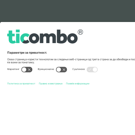
Легенда
Брзи врски
Real Betis Balompie
Билети
Málaga CF
Билети
L