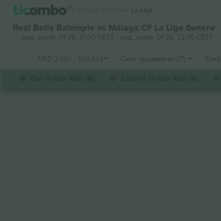
Спорт
Football
La Liga
Real Betis Balompie vs Málaga CF La Liga билети
нед., ноем. 01 26, 21:00 CEST
-
нед., ноем. 01 26, 22:45 CEST
MKD
2.962
-
100.334
Сите продавачи (27)
Триб
Gol Grada Alta (8)
Lateral Grada Alta (8)