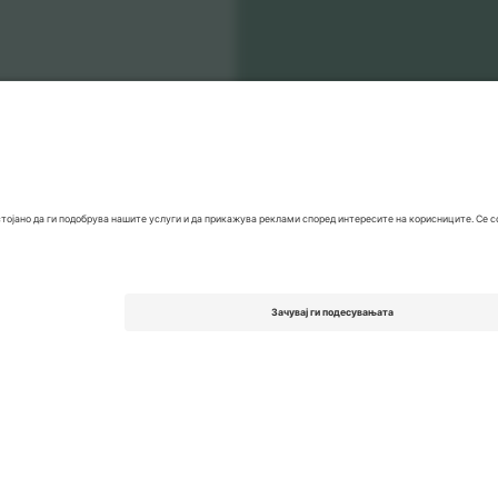
a Liga
Билети