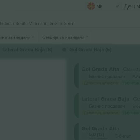
MK
+1
M
Estadio Benito Villamarin,
Sevilla, Spain
ина за гледачи
Секција за навивачи
Lateral Grada Baja (8)
Gol Grada Baja (5)
Gol Grada Alta
Сектор
Бизнис продавач
Е-б
Домашни навивачи
Најниска
Lateral Grada Baja
Се
Бизнис продавач
Е-б
Домашни навивачи
Најниска
Gol Grada Alta
5.0 (13)
Е-билет
Бизнис продавач