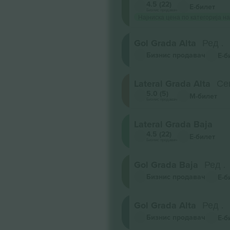
4.5 (22)
Е-билет
Бизнис продавач
Најниска цена по категорија на
Gol Grada Alta
Ред .
Бизнис продавач
Е-б
Lateral Grada Alta
Се
5.0 (5)
М-билет
Бизнис продавач
Lateral Grada Baja
4.5 (22)
Е-билет
Бизнис продавач
Gol Grada Baja
Ред .
Бизнис продавач
Е-б
Gol Grada Alta
Ред .
Бизнис продавач
Е-б