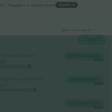
Најави се
KD
Продадете ги вашите билети
Цена: Ниска до висока
2
БИЛЕТИ
 Grada Gol Norte
КУПИ
4.443 ДЕН.
СЕКОЈ
илет
 цена за настан на
ктор Grada Gol Norte
КУПИ
6.171 ДЕН.
СЕКОЈ
илет
 цена по категорија на
КУПИ
7.035 ДЕН.
СЕКОЈ