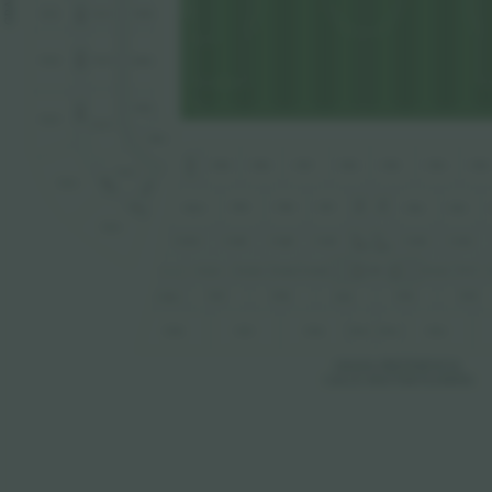
NPV5
N2A5
NTB4
N1A5
NPV4
N2A4
N1A4
NTB3
NPV3
NTB2
N2A3
N1A3
NTB1
PTB10
PTB5
PTB4
PTB9
PTB8
PTB7
PTB6
PTB3
N1A2
NPV2
N1A1
N2A2
PTA6
PTA5
NPV1
PTA9
PTA8
PTA7
PTA10
PTA4
PTA3
N2A1
P1
P1
P1AB10
P1AB9
P1AB8
P1AB7
P1AB4
P1AB3
AB5
AB6
TRZ1
TRZ0
PPP
P1AA5
P1AA10
P1AA11
P1AA9
P1AA8
P1AA4
P1AA12
PVB7
PVB6
PVB4
PVB3
PVB5
PVB8
PVA8
PVA7
PVA6
PVA5
PVA4
PVA3
GRADA PREFERENCIA
CALLE DOCTOR FLEMING